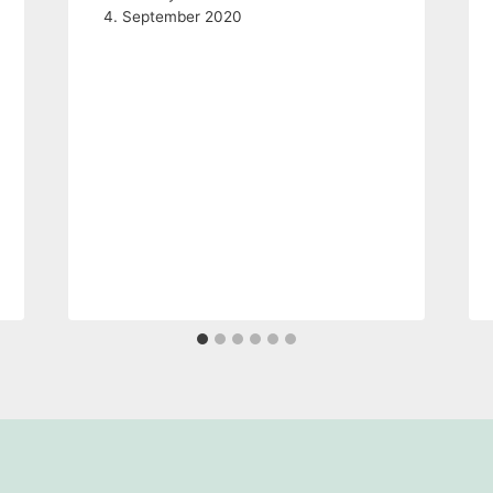
n Kommentar
icht veröffentlicht.
Erforderliche Felder sind mit
*
markiert