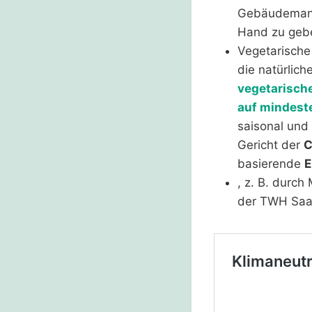
Gebäudemanag
Hand zu geb
Vegetarische
die natürlic
vegetarische
auf mindest
saisonal und
Gericht der
basierende
E
, z. B. durc
der TWH Saa