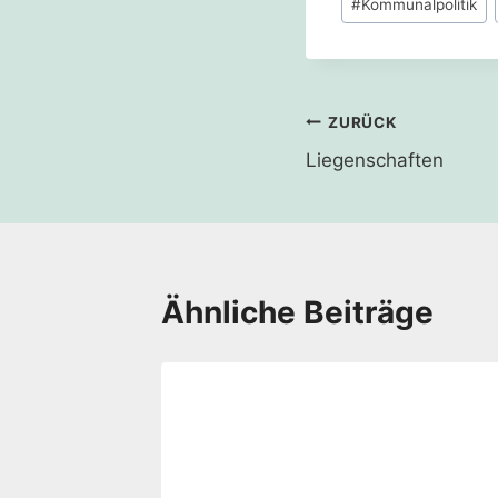
Liegenschaften
Ähnliche Beiträge
l vor
021