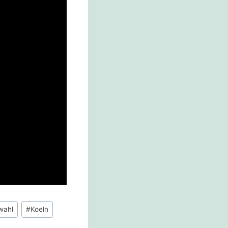
wahl
#
Koeln
WEITER