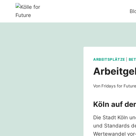
Zum
Bl
Inhalt
springen
ARBEITSPLÄTZE
|
BET
Arbeitge
Von
Fridays for Futur
Köln auf d
Die Stadt Köln u
und Standards def
Wertewandel vor-