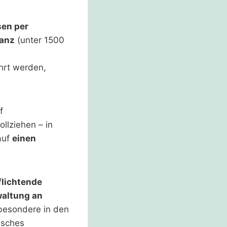
sen per
tanz
(unter 1500
rt werden,
f
llziehen – in
auf
einen
flichtende
waltung an
sbesondere in den
isches