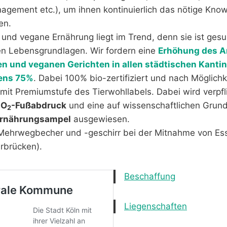
ement etc.), um ihnen kontinuierlich das nötige Kno
en.
 und vegane Ernährung liegt im Trend, denn sie ist ges
hen Lebensgrundlagen. Wir fordern eine
Erhöhung des An
n und veganen Gerichten in allen städtischen Kanti
ens 75%
. Dabei 100% bio-zertifiziert und nach Möglichk
 mit Premiumstufe des Tierwohllabels. Dabei wird verpf
CO
-Fußabdruck
und eine auf wissenschaftlichen Grun
2
rnährungsampel
ausgewiesen.
h Mehrwegbecher und -geschirr bei der Mitnahme von Ess
rbrücken).
Beschaffung
Liegenschaften