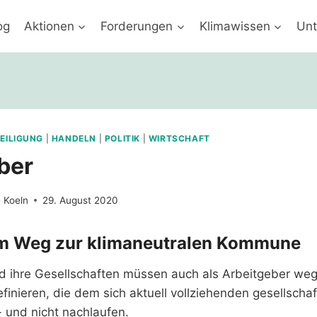
og
Aktionen
Forderungen
Klimawissen
Unt
EILIGUNG
|
HANDELN
|
POLITIK
|
WIRTSCHAFT
ber
e Koeln
29. August 2020
em Weg zur klimaneutralen Kommune
nd ihre Gesellschaften müssen auch als Arbeitgeber we
inieren, die dem sich aktuell vollziehenden gesellschaf
 und nicht nachlaufen.