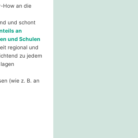
w-How an die
und und schont
teils an
nen und Schulen
eit regional und
lichtend zu jedem
dlagen
en (wie z. B. an