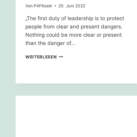
Von
P4FKoeln
20. Juni 2022
„The first duty of leadership is to protect
people from clear and present dangers.
Nothing could be more clear or present
than the danger of…
SIGN
WEITERLESEN
NOW:
PROTECT
THE
CLIMATE,
SAVE
LÜTZERATH