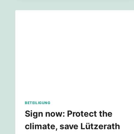
DEZENTRALEN
AKTIONSTAG
ZUM
ERHALT
VON
LÜTZERATH
BETEILIGUNG
Sign now: Protect the
climate, save Lützerath