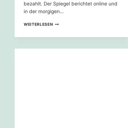
bezahlt. Der Spiegel berichtet online und
in der morgigen…
RWE
WEITERLESEN
KAUFT
SICH
GESETZ
FÜR
DIE
ZERSTÖRUNG
VON
DÖRFERN