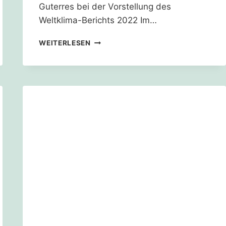
Guterres bei der Vorstellung des
Weltklima-Berichts 2022 Im…
JETZT
WEITERLESEN
MITZEICHNEN:
KLIMA
SCHÜTZEN,
LÜTZERATH
ERHALTEN