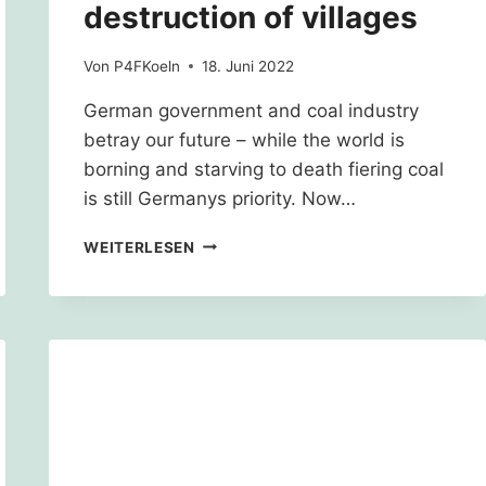
destruction of villages
Von
P4FKoeln
18. Juni 2022
German government and coal industry
betray our future – while the world is
borning and starving to death fiering coal
is still Germanys priority. Now…
GERMAN
WEITERLESEN
COAL
INDUSTRY
BUYS
ITSELF
LAW
FOR
THE
DESTRUCTION
OF
VILLAGES