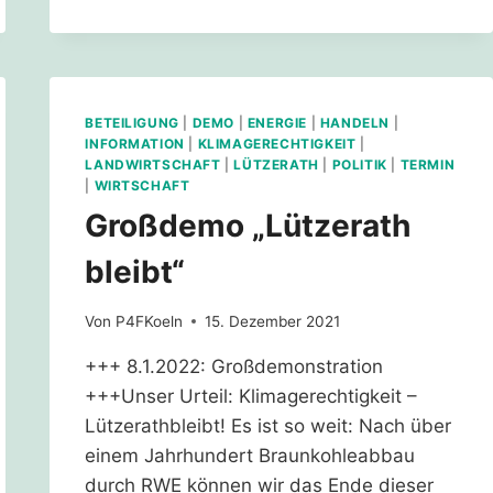
–
FRÜHLINGSFEST
IN
LÜTZERATH
BETEILIGUNG
|
DEMO
|
ENERGIE
|
HANDELN
|
INFORMATION
|
KLIMAGERECHTIGKEIT
|
LANDWIRTSCHAFT
|
LÜTZERATH
|
POLITIK
|
TERMIN
|
WIRTSCHAFT
Großdemo „Lützerath
bleibt“
Von
P4FKoeln
15. Dezember 2021
+++ 8.1.2022: Großdemonstration
+++Unser Urteil: Klimagerechtigkeit –
Lützerathbleibt! Es ist so weit: Nach über
einem Jahrhundert Braunkohleabbau
durch RWE können wir das Ende dieser