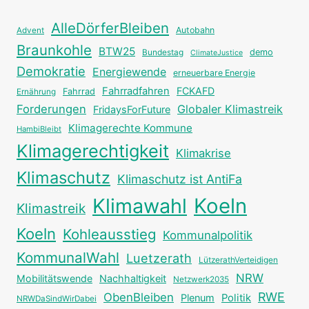
AlleDörferBleiben
Autobahn
Advent
Braunkohle
BTW25
Bundestag
demo
ClimateJustice
Demokratie
Energiewende
erneuerbare Energie
Fahrradfahren
FCKAFD
Fahrrad
Ernährung
Forderungen
Globaler Klimastreik
FridaysForFuture
Klimagerechte Kommune
HambiBleibt
Klimagerechtigkeit
Klimakrise
Klimaschutz
Klimaschutz ist AntiFa
Klimawahl
Koeln
Klimastreik
Koeln
Kohleausstieg
Kommunalpolitik
KommunalWahl
Luetzerath
LützerathVerteidigen
NRW
Mobilitätswende
Nachhaltigkeit
Netzwerk2035
RWE
ObenBleiben
Plenum
Politik
NRWDaSindWirDabei