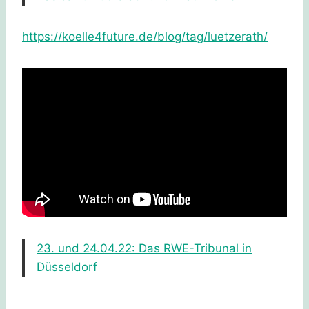
https://koelle4future.de/blog/tag/luetzerath/
23. und 24.04.22: Das RWE-Tribunal in
Düsseldorf