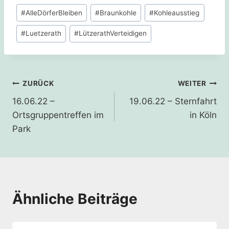
Schlagworte:
#
AlleDörferBleiben
#
Braunkohle
#
Kohleausstieg
#
Luetzerath
#
LützerathVerteidigen
Beitragsnavigation
ZURÜCK
WEITER
16.06.22 –
19.06.22 – Sternfahrt
Ortsgruppentreffen im
in Köln
Park
Ähnliche Beiträge