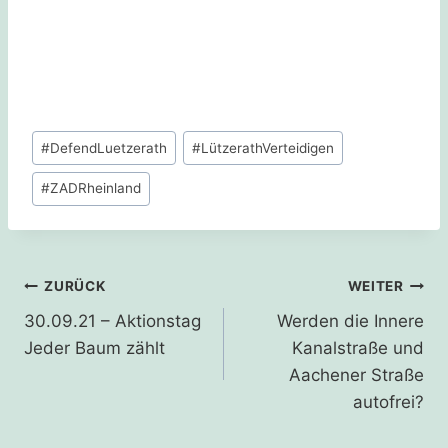
Schlagworte:
#
DefendLuetzerath
#
LützerathVerteidigen
#
ZADRheinland
Beitragsnavigation
ZURÜCK
WEITER
30.09.21 – Aktionstag
Werden die Innere
Jeder Baum zählt
Kanalstraße und
Aachener Straße
autofrei?