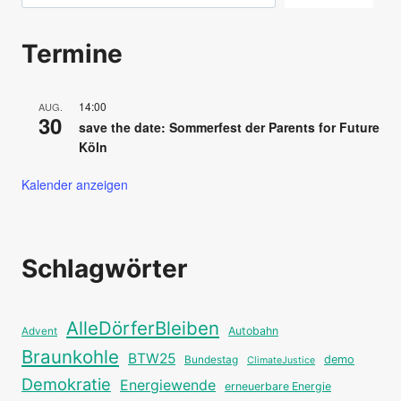
Termine
14:00
AUG.
30
save the date: Sommerfest der Parents for Future
Köln
Kalender anzeigen
Schlagwörter
AlleDörferBleiben
Autobahn
Advent
Braunkohle
BTW25
Bundestag
demo
ClimateJustice
Demokratie
Energiewende
erneuerbare Energie