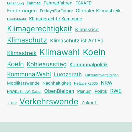
Fahrradfahren
FCKAFD
Fahrrad
Ernährung
Forderungen
Globaler Klimastreik
FridaysForFuture
Klimagerechte Kommune
HambiBleibt
Klimagerechtigkeit
Klimakrise
Klimaschutz
Klimaschutz ist AntiFa
Klimawahl
Koeln
Klimastreik
Koeln
Kohleausstieg
Kommunalpolitik
KommunalWahl
Luetzerath
LützerathVerteidigen
NRW
Mobilitätswende
Nachhaltigkeit
Netzwerk2035
RWE
ObenBleiben
Plenum
Politik
NRWDaSindWirDabei
Verkehrswende
Zukunft
TDGR