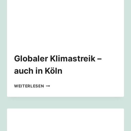
Globaler Klimastreik –
auch in Köln
GLOBALER
WEITERLESEN
KLIMASTREIK
–
AUCH
IN
KÖLN