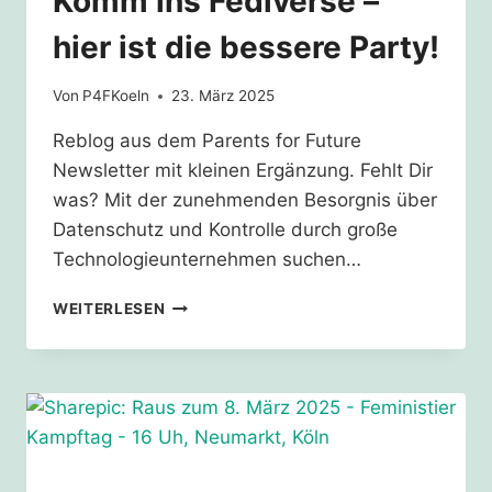
Komm ins Fediverse –
hier ist die bessere Party!
Von
P4FKoeln
23. März 2025
Reblog aus dem Parents for Future
Newsletter mit kleinen Ergänzung. Fehlt Dir
was? Mit der zunehmenden Besorgnis über
Datenschutz und Kontrolle durch große
Technologieunternehmen suchen…
KOMM
WEITERLESEN
INS
FEDIVERSE
–
HIER
IST
DIE
BESSERE
PARTY!