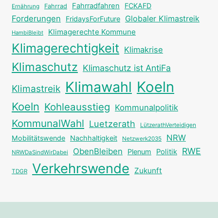
Fahrradfahren
FCKAFD
Fahrrad
Ernährung
Forderungen
Globaler Klimastreik
FridaysForFuture
Klimagerechte Kommune
HambiBleibt
Klimagerechtigkeit
Klimakrise
Klimaschutz
Klimaschutz ist AntiFa
Klimawahl
Koeln
Klimastreik
Koeln
Kohleausstieg
Kommunalpolitik
KommunalWahl
Luetzerath
LützerathVerteidigen
NRW
Mobilitätswende
Nachhaltigkeit
Netzwerk2035
RWE
ObenBleiben
Plenum
Politik
NRWDaSindWirDabei
Verkehrswende
Zukunft
TDGR