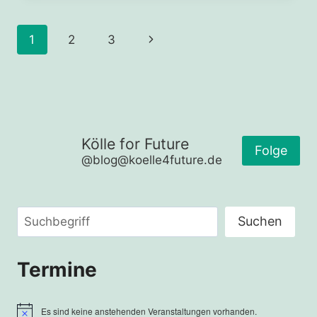
FÜR
DEN
Seitennavigation
Nächste
1
2
3
ERHALT
VON
Seite
LÜTZERATH
Kölle for Future
Folge
@blog@koelle4future.de
Suchen
Suchen
Termine
Es sind keine anstehenden Veranstaltungen vorhanden.
Hinweis