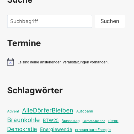
Suchen
Suchen
Termine
Es sind keine anstehenden Veranstaltungen vorhanden.
Hinweis
Schlagwörter
AlleDörferBleiben
Autobahn
Advent
Braunkohle
BTW25
Bundestag
demo
ClimateJustice
Demokratie
Energiewende
erneuerbare Energie