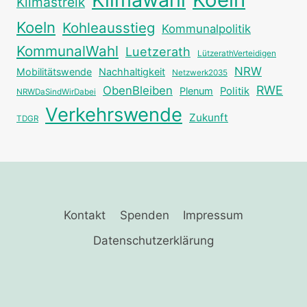
Klimastreik
Koeln
Kohleausstieg
Kommunalpolitik
KommunalWahl
Luetzerath
LützerathVerteidigen
NRW
Mobilitätswende
Nachhaltigkeit
Netzwerk2035
RWE
ObenBleiben
Plenum
Politik
NRWDaSindWirDabei
Verkehrswende
Zukunft
TDGR
Kontakt
Spenden
Impressum
Datenschutzerklärung