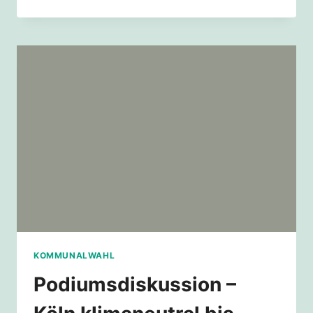
BLEIBEN
MIT
DER
STRASSENBAHN! V
ERKEHRSWENDE S
TATT T
UNNEL!
KOMMUNALWAHL
Podiumsdiskussion –