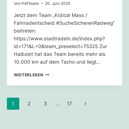
Von
P4FKoeln
20. Juni 2025
Jetzt dem Team „Kidical Mass /
Fahrradentscheid #SucheSicherenRadweg“
beitreten:
https://www.stadtradeln.de/index.php?
id=171&L=0&team_preselect=75325 Zur
Halbzeit hat das Team bereits mehr als
10.000 km auf dem Tacho und liegt…
SUCHE:
WEITERLESEN
SICHERE
RADWEGE
IN
UND
Seitennavigation
Nächste
1
2
3
…
17
UM
KÖLN
Seite