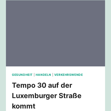
WO
AM
AKTIONWOCHENENDE
„FÜR
EINE
KLIMA-
UND
SOZIAL
GERECHTE
ZUKUNFT!“
6.9.
+
7.9.2025
GESUNDHEIT
|
HANDELN
|
VERKEHRSWENDE
Tempo 30 auf der
Luxemburger Straße
kommt