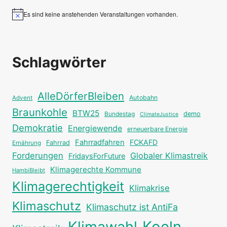
Es sind keine anstehenden Veranstaltungen vorhanden.
Hinweis
Schlagwörter
AlleDörferBleiben
Autobahn
Advent
Braunkohle
BTW25
Bundestag
demo
ClimateJustice
Demokratie
Energiewende
erneuerbare Energie
Fahrradfahren
FCKAFD
Fahrrad
Ernährung
Forderungen
Globaler Klimastreik
FridaysForFuture
Klimagerechte Kommune
HambiBleibt
Klimagerechtigkeit
Klimakrise
Klimaschutz
Klimaschutz ist AntiFa
Klimawahl
Koeln