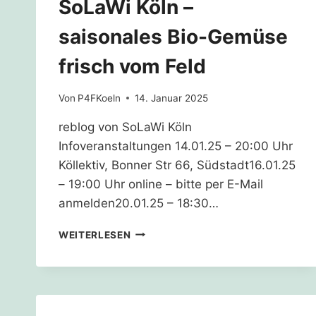
SoLaWi Köln –
saisonales Bio-Gemüse
frisch vom Feld
Von
P4FKoeln
14. Januar 2025
reblog von SoLaWi Köln
Infoveranstaltungen 14.01.25 – 20:00 Uhr
Köllektiv, Bonner Str 66, Südstadt16.01.25
– 19:00 Uhr online – bitte per E-Mail
anmelden20.01.25 – 18:30…
SOLAWI
WEITERLESEN
KÖLN
–
SAISONALES
BIO-
GEMÜSE