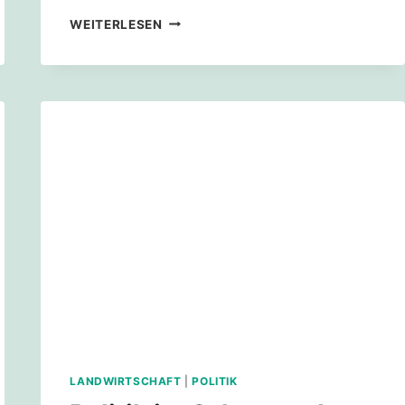
SCHOTTERSCHRECK
WEITERLESEN
2025
–
JETZT
WILDBLUMENSAAT
SAMMELN!
LANDWIRTSCHAFT
|
POLITIK