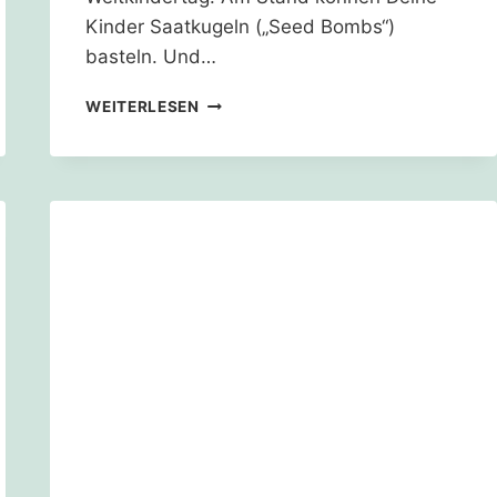
Kinder Saatkugeln („Seed Bombs“)
basteln. Und…
SAATKUGELREZEPT
WEITERLESEN
–
DIE
MISCHUNG
MACHTS!