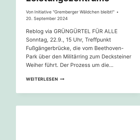
Von
Initiative "Gremberger Wäldchen bleibt!"
20. September 2024
Reblog via GRÜNGÜRTEL FÜR ALLE
Sonntag, 22.9., 15 Uhr, Treffpunkt
Fußgängerbrücke, die vom Beethoven-
Park über den Militärring zum Decksteiner
Weiher führt. Der Prozess um die…
PROTEST
WEITERLESEN
GEGEN
GEPLANTES
OK
FÜR
DEN
BAU
DES
FC-
LEISTUNGSZENTRUMS