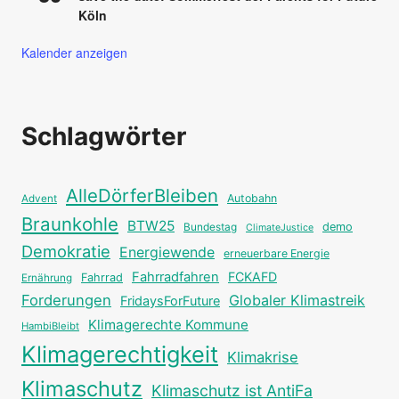
Köln
Kalender anzeigen
Schlagwörter
AlleDörferBleiben
Autobahn
Advent
Braunkohle
BTW25
Bundestag
demo
ClimateJustice
Demokratie
Energiewende
erneuerbare Energie
Fahrradfahren
FCKAFD
Fahrrad
Ernährung
Forderungen
Globaler Klimastreik
FridaysForFuture
Klimagerechte Kommune
HambiBleibt
Klimagerechtigkeit
Klimakrise
Klimaschutz
Klimaschutz ist AntiFa