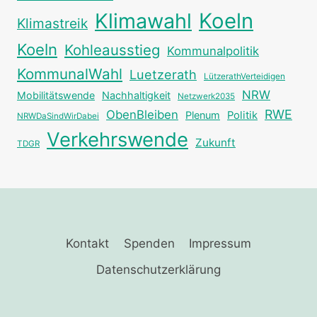
Klimawahl
Koeln
Klimastreik
Koeln
Kohleausstieg
Kommunalpolitik
KommunalWahl
Luetzerath
LützerathVerteidigen
NRW
Mobilitätswende
Nachhaltigkeit
Netzwerk2035
RWE
ObenBleiben
Plenum
Politik
NRWDaSindWirDabei
Verkehrswende
Zukunft
TDGR
Kontakt
Spenden
Impressum
Datenschutzerklärung