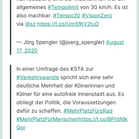
allgemeines
#Tempolimit
von 30 km/h. Es ist
also machbar.
#Tempo30
#VisionZero
via
@sz
https://t.co/Um5fKV2tuD
— Jörg Spengler (@joerg_spengler)
August
17, 2020
In einer Umfrage des KSTA zur
#Verkehrswende
spricht sich eine sehr
deutliche Mehrheit der Kölnerinnen und
Kölner für eine autofreie Innenstadt aus. Es
obliegt der Politik, die Voraussetzungen
dafür zu schaffen.
#MehrPlatzFürsRad
#MehrPlatzFürMenschen
https://t.co/BPhtNlk
Qor