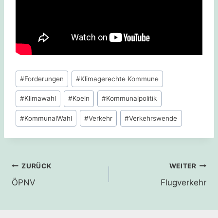
Schlagworte:
#
Forderungen
#
Klimagerechte Kommune
#
Klimawahl
#
Koeln
#
Kommunalpolitik
#
KommunalWahl
#
Verkehr
#
Verkehrswende
Beitragsnavigation
ZURÜCK
WEITER
ÖPNV
Flugverkehr