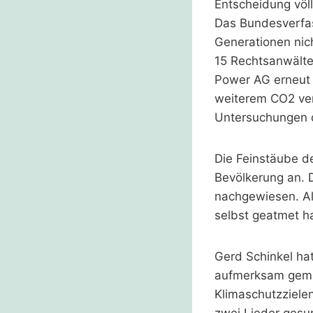
Entscheidung völl
Das Bundesverfas
Generationen nic
15 Rechtsanwälte
Power AG erneut 
weiterem CO2 ver
Untersuchungen de
Die Feinstäube d
Bevölkerung an. 
nachgewiesen. Als
selbst geatmet h
Gerd Schinkel ha
aufmerksam gemac
Klimaschutzzielen