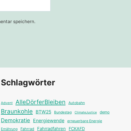
entar speichern.
Schlagwörter
AlleDörferBleiben
Autobahn
Advent
Braunkohle
BTW25
Bundestag
demo
ClimateJustice
Demokratie
Energiewende
erneuerbare Energie
Fahrradfahren
FCKAFD
Fahrrad
Ernährung