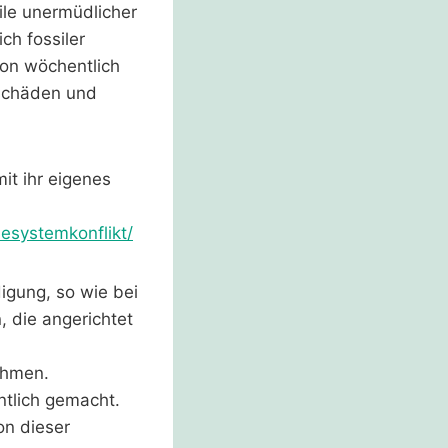
ile unermüdlicher
ch fossiler
hon wöchentlich
schäden und
it ihr eigenes
esystemkonflikt/
igung, so wie bei
 die angerichtet
ehmen.
ntlich gemacht.
on dieser