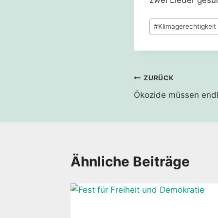
zwei Lieder gesun
Schlagworte:
#
Klimagerechtigkeit
Beitragsnavi
ZURÜCK
Ökozide müssen endl
Ähnliche Beiträge