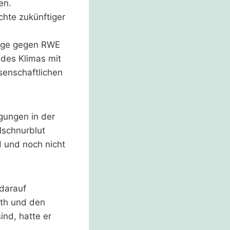
en.
chte zukünftiger
eige gegen RWE
 des Klimas mit
senschaftlichen
gungen in der
lschnurblut
d und noch nicht
darauf
ath und den
ind, hatte er