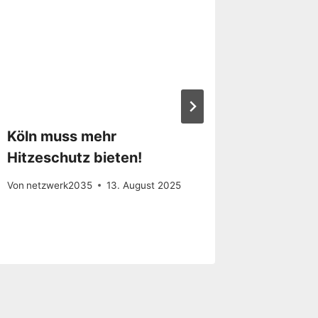
Köln muss mehr
Grünfl
Hitzeschutz bieten!
Naturs
Von
netzwerk2035
13. August 2025
Von
Fridays
25. August