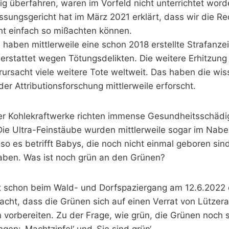
ig überfahren, waren im Vorfeld nicht unterrichtet word
sungsgericht hat im März 2021 erklärt, dass wir die Re
ht einfach so mißachten können.
 haben mittlerweile eine schon 2018 erstellte Strafanz
erstattet wegen Tötungsdelikten. Die weitere Erhitzung
ursacht viele weitere Tote weltweit. Das haben die wis
r Attributionsforschung mittlerweile erforscht.
er Kohlekraftwerke richten immense Gesundheitsschädi
Die Ultra-Feinstäube wurden mittlerweile sogar im Nabe
o es betrifft Babys, die noch nicht einmal geboren sin
aben. Was ist noch grün an den Grünen?
t schon beim Wald- und Dorfspaziergang am 12.6.2022 
ht, dass die Grünen sich auf einen Verrat von Lützer
 vorbereiten. Zu der Frage, wie grün, die Grünen noch s