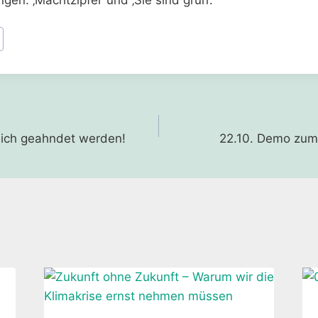
gen: ‚Machtzipfel‘ und ‚Sie sind grün‘.
gation
ich geahndet werden!
22.10. Demo zum 