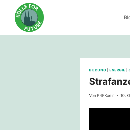
Zum
Inhalt
Bl
springen
BILDUNG
|
ENERGIE
|
Strafanz
Von
P4FKoeln
10. 