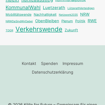
KommunalWahl
Luetzerath
LützerathVerteidigen
NRW
Mobilitätswende
Nachhaltigkeit
Netzwerk2035
RWE
ObenBleiben
Plenum
Politik
NRWDaSindWirDabei
Verkehrswende
Zukunft
TDGR
Kontakt
Spenden
Impressum
Datenschutzerklärung
© 2026 Kölle for Future – Gemeinsam für einen