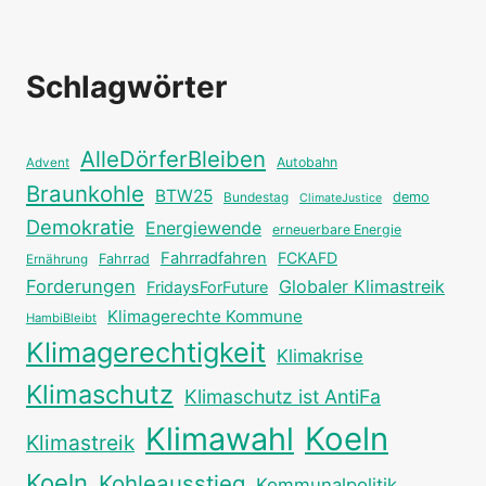
Schlagwörter
AlleDörferBleiben
Autobahn
Advent
Braunkohle
BTW25
Bundestag
demo
ClimateJustice
Demokratie
Energiewende
erneuerbare Energie
Fahrradfahren
FCKAFD
Fahrrad
Ernährung
Forderungen
Globaler Klimastreik
FridaysForFuture
Klimagerechte Kommune
HambiBleibt
Klimagerechtigkeit
Klimakrise
Klimaschutz
Klimaschutz ist AntiFa
Klimawahl
Koeln
Klimastreik
Koeln
Kohleausstieg
Kommunalpolitik