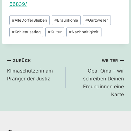
66839/
Schlagworte:
#
AlleDörferBleiben
#
Braunkohle
#
Garzweiler
#
Kohleausstieg
#
Kultur
#
Nachhaltigkeit
Beitragsnavigation
ZURÜCK
WEITER
Klimaschützerin am
Opa, Oma – wir
Pranger der Justiz
schreiben Deinen
Freundinnen eine
Karte