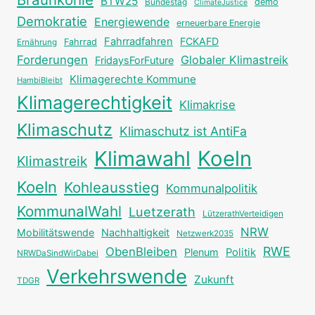
BTW25
Bundestag
demo
ClimateJustice
Demokratie
Energiewende
erneuerbare Energie
Fahrradfahren
FCKAFD
Fahrrad
Ernährung
Forderungen
Globaler Klimastreik
FridaysForFuture
Klimagerechte Kommune
HambiBleibt
Klimagerechtigkeit
Klimakrise
Klimaschutz
Klimaschutz ist AntiFa
Klimawahl
Koeln
Klimastreik
Koeln
Kohleausstieg
Kommunalpolitik
KommunalWahl
Luetzerath
LützerathVerteidigen
NRW
Mobilitätswende
Nachhaltigkeit
Netzwerk2035
RWE
ObenBleiben
Plenum
Politik
NRWDaSindWirDabei
Verkehrswende
Zukunft
TDGR