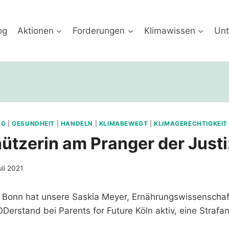
og
Aktionen
Forderungen
Klimawissen
Unt
NG
|
GESUNDHEIT
|
HANDELN
|
KLIMABEWEGT
|
KLIMAGERECHTIGKEIT
ützerin am Pranger der Justi
uli 2021
n Bonn hat unsere Saskia Meyer, Ernährungswissenschaft
Derstand bei Parents for Future Köln aktiv, eine Strafan