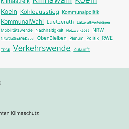
Klimastreik
Koeln
Kohleausstieg
Kommunalpolitik
KommunalWahl
Luetzerath
LützerathVerteidigen
NRW
Mobilitätswende
Nachhaltigkeit
Netzwerk2035
RWE
ObenBleiben
Plenum
Politik
NRWDaSindWirDabei
Verkehrswende
Zukunft
TDGR
g
nten Klimaschutz