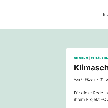
Zum
Inhalt
Bl
springen
BILDUNG
|
ERNÄHRU
Klimasch
Von
P4FKoeln
31. J
Für diese Rede i
ihrem Projekt FOO