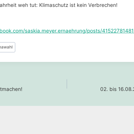
hrheit weh tut: Klimaschutz ist kein Verbrechen!
ebook.com/saskia.meyer.ernaehrung/posts/4152278148
mawahl
gation
itmachen!
02. bis 16.08.