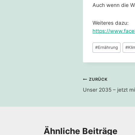
Auch wenn die Wa
Weiteres dazu:
https://www.fac
Schlagworte:
#
Ernährung
#
Kli
Beitragsnavi
ZURÜCK
Unser 2035 – jetzt m
Ähnliche Beiträge