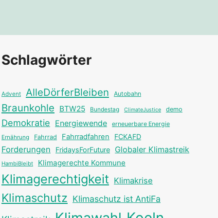
Schlagwörter
AlleDörferBleiben
Autobahn
Advent
Braunkohle
BTW25
Bundestag
demo
ClimateJustice
Demokratie
Energiewende
erneuerbare Energie
Fahrradfahren
FCKAFD
Fahrrad
Ernährung
Forderungen
Globaler Klimastreik
FridaysForFuture
Klimagerechte Kommune
HambiBleibt
Klimagerechtigkeit
Klimakrise
Klimaschutz
Klimaschutz ist AntiFa
Klimawahl
Koeln