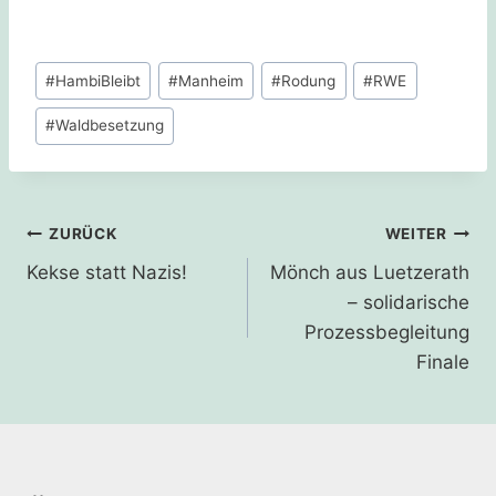
Schlagworte:
#
HambiBleibt
#
Manheim
#
Rodung
#
RWE
#
Waldbesetzung
Beitragsnavigation
ZURÜCK
WEITER
Kekse statt Nazis!
Mönch aus Luetzerath
– solidarische
Prozessbegleitung
Finale