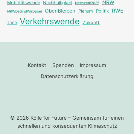
NRW
Mobilitätswende
Nachhaltigkeit
Netzwerk2035
RWE
ObenBleiben
Plenum
Politik
NRWDaSindWirDabei
Verkehrswende
Zukunft
TDGR
Kontakt
Spenden
Impressum
Datenschutzerklärung
© 2026 Kölle for Future – Gemeinsam für einen
schnellen und ­konsequenten Klimaschutz