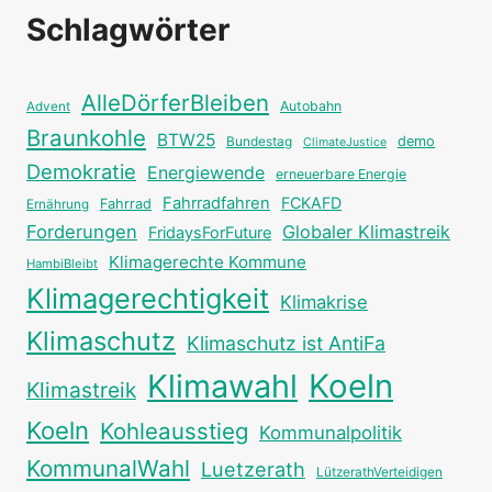
Schlagwörter
AlleDörferBleiben
Autobahn
Advent
Braunkohle
BTW25
Bundestag
demo
ClimateJustice
Demokratie
Energiewende
erneuerbare Energie
Fahrradfahren
FCKAFD
Fahrrad
Ernährung
Forderungen
Globaler Klimastreik
FridaysForFuture
Klimagerechte Kommune
HambiBleibt
Klimagerechtigkeit
Klimakrise
Klimaschutz
Klimaschutz ist AntiFa
Klimawahl
Koeln
Klimastreik
Koeln
Kohleausstieg
Kommunalpolitik
KommunalWahl
Luetzerath
LützerathVerteidigen