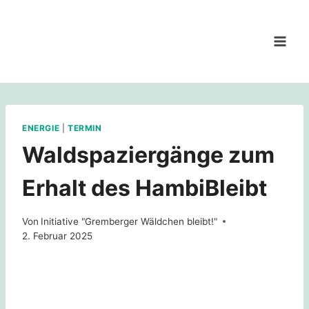
Zum
Inhalt
springen
ENERGIE
|
TERMIN
Waldspaziergänge zum
Erhalt des HambiBleibt
Von
Initiative "Gremberger Wäldchen bleibt!"
2. Februar 2025