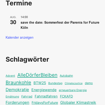
Termine
14:00
AUG.
30
save the date: Sommerfest der Parents for Future
Köln
Kalender anzeigen
Schlagwörter
AlleDörferBleiben
Autobahn
Advent
Braunkohle
BTW25
Bundestag
demo
ClimateJustice
Demokratie
Energiewende
erneuerbare Energie
Fahrradfahren
FCKAFD
Fahrrad
Ernährung
Forderungen
Globaler Klimastreik
FridaysForFuture