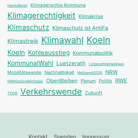
Klimagerechte Kommune
HambiBleibt
Klimagerechtigkeit
Klimakrise
Klimaschutz
Klimaschutz ist AntiFa
Klimawahl
Koeln
Klimastreik
Koeln
Kohleausstieg
Kommunalpolitik
KommunalWahl
Luetzerath
LützerathVerteidigen
NRW
Mobilitätswende
Nachhaltigkeit
Netzwerk2035
RWE
ObenBleiben
Plenum
Politik
NRWDaSindWirDabei
Verkehrswende
Zukunft
TDGR
Kontakt
Spenden
Impressum