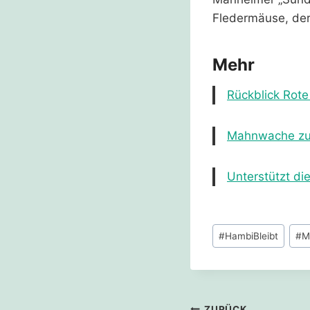
Fledermäuse, der
Mehr
Rückblick Rot
Mahnwache zum
Unterstützt d
Schlagworte:
#
HambiBleibt
#
M
ZURÜCK