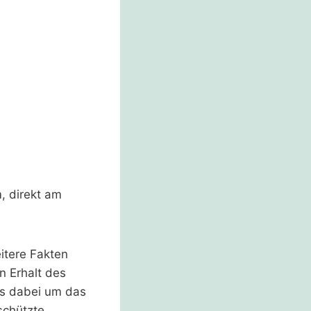
, direkt am
tere Fakten
n Erhalt des
es dabei um das
schützte