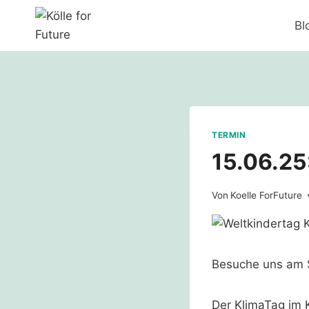
Zum
Bl
Inhalt
springen
TERMIN
15.06.25
Von
Koelle ForFuture
Besuche uns am S
Der KlimaTag im K