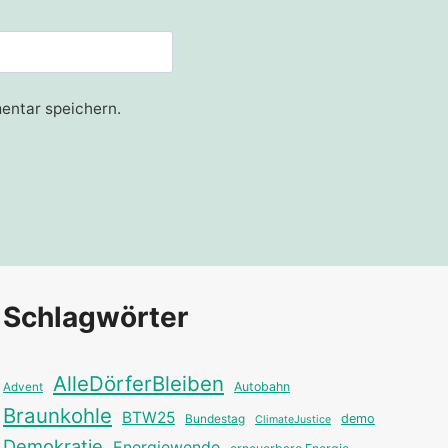
entar speichern.
Schlagwörter
AlleDörferBleiben
Autobahn
Advent
Braunkohle
BTW25
Bundestag
demo
ClimateJustice
Demokratie
Energiewende