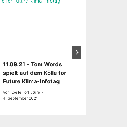
11.09.21 – Tom Words
20.08.2
spielt auf dem Kölle for
Linie i
Future Klima-Infotag
Von
P4FKoe
Von
Koelle ForFuture
4. September 2021