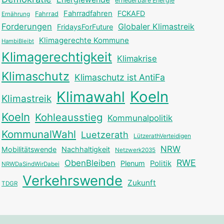
erneuerbare Energie
Fahrradfahren
FCKAFD
Fahrrad
Ernährung
Forderungen
Globaler Klimastreik
FridaysForFuture
Klimagerechte Kommune
HambiBleibt
Klimagerechtigkeit
Klimakrise
Klimaschutz
Klimaschutz ist AntiFa
Klimawahl
Koeln
Klimastreik
Koeln
Kohleausstieg
Kommunalpolitik
KommunalWahl
Luetzerath
LützerathVerteidigen
NRW
Mobilitätswende
Nachhaltigkeit
Netzwerk2035
RWE
ObenBleiben
Plenum
Politik
NRWDaSindWirDabei
Verkehrswende
Zukunft
TDGR