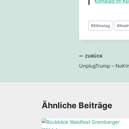
Klimatag im Kö
Schlagworte:
#
Klimatag
#
Koel
Beitragsnavi
ZURÜCK
UnplugTrump – NoKin
Ähnliche Beiträge