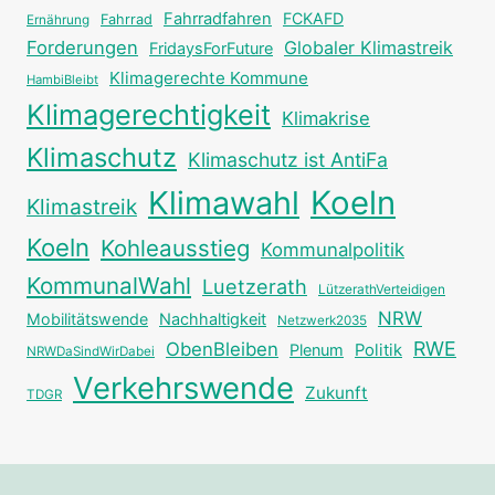
Fahrradfahren
FCKAFD
Fahrrad
Ernährung
Forderungen
Globaler Klimastreik
FridaysForFuture
Klimagerechte Kommune
HambiBleibt
Klimagerechtigkeit
Klimakrise
Klimaschutz
Klimaschutz ist AntiFa
Klimawahl
Koeln
Klimastreik
Koeln
Kohleausstieg
Kommunalpolitik
KommunalWahl
Luetzerath
LützerathVerteidigen
NRW
Mobilitätswende
Nachhaltigkeit
Netzwerk2035
RWE
ObenBleiben
Plenum
Politik
NRWDaSindWirDabei
Verkehrswende
Zukunft
TDGR