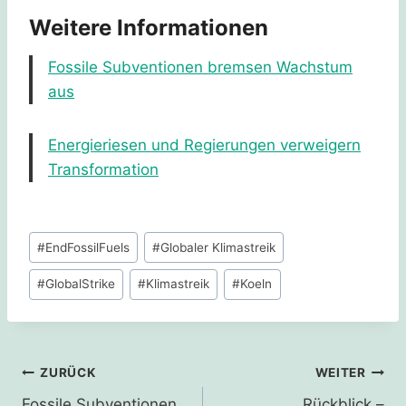
Weitere Informationen
Fossile Subventionen bremsen Wachstum
aus
Energieriesen und Regierungen verweigern
Transformation
Schlagworte:
#
EndFossilFuels
#
Globaler Klimastreik
#
GlobalStrike
#
Klimastreik
#
Koeln
Beitragsnavigation
ZURÜCK
WEITER
Fossile Subventionen
Rückblick –