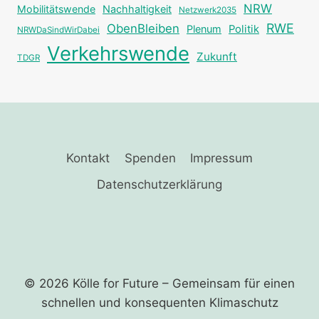
NRW
Mobilitätswende
Nachhaltigkeit
Netzwerk2035
RWE
ObenBleiben
Plenum
Politik
NRWDaSindWirDabei
Verkehrswende
Zukunft
TDGR
Kontakt
Spenden
Impressum
Datenschutzerklärung
© 2026 Kölle for Future – Gemeinsam für einen
schnellen und ­konsequenten Klimaschutz