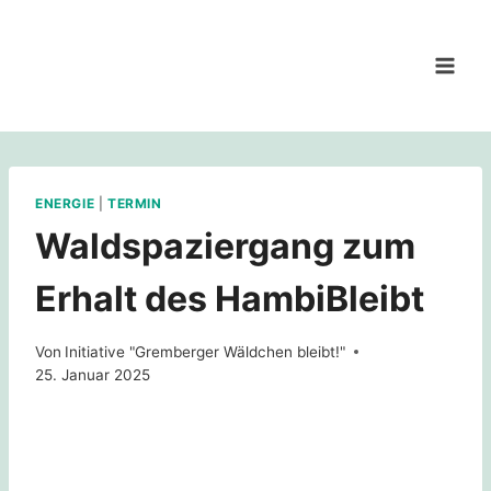
Zum
Inhalt
springen
ENERGIE
|
TERMIN
Waldspaziergang zum
Erhalt des HambiBleibt
Von
Initiative "Gremberger Wäldchen bleibt!"
25. Januar 2025