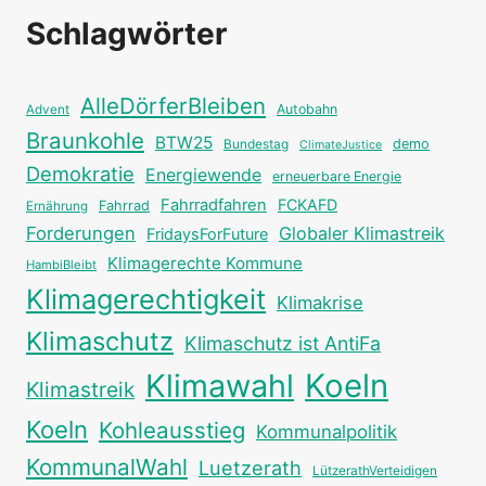
Schlagwörter
AlleDörferBleiben
Autobahn
Advent
Braunkohle
BTW25
Bundestag
demo
ClimateJustice
Demokratie
Energiewende
erneuerbare Energie
Fahrradfahren
FCKAFD
Fahrrad
Ernährung
Forderungen
Globaler Klimastreik
FridaysForFuture
Klimagerechte Kommune
HambiBleibt
Klimagerechtigkeit
Klimakrise
Klimaschutz
Klimaschutz ist AntiFa
Klimawahl
Koeln
Klimastreik
Koeln
Kohleausstieg
Kommunalpolitik
KommunalWahl
Luetzerath
LützerathVerteidigen