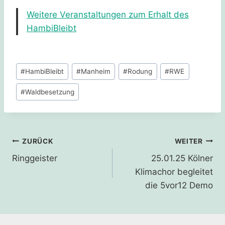
Weitere Veranstaltungen zum Erhalt des
HambiBleibt
Schlagworte:
#
HambiBleibt
#
Manheim
#
Rodung
#
RWE
#
Waldbesetzung
Beitragsnavigation
ZURÜCK
WEITER
Ringgeister
25.01.25 Kölner
Klimachor begleitet
die 5vor12 Demo