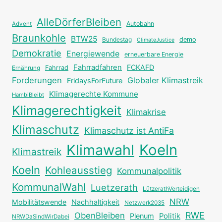
AlleDörferBleiben
Autobahn
Advent
Braunkohle
BTW25
Bundestag
demo
ClimateJustice
Demokratie
Energiewende
erneuerbare Energie
Fahrradfahren
FCKAFD
Fahrrad
Ernährung
Forderungen
Globaler Klimastreik
FridaysForFuture
Klimagerechte Kommune
HambiBleibt
Klimagerechtigkeit
Klimakrise
Klimaschutz
Klimaschutz ist AntiFa
Klimawahl
Koeln
Klimastreik
Koeln
Kohleausstieg
Kommunalpolitik
KommunalWahl
Luetzerath
LützerathVerteidigen
NRW
Mobilitätswende
Nachhaltigkeit
Netzwerk2035
RWE
ObenBleiben
Plenum
Politik
NRWDaSindWirDabei