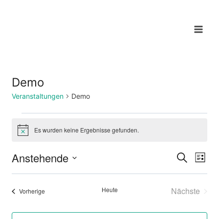
Zum
Inhalt
springen
Demo
Veranstaltungen
Demo
Veranstaltungen
Es wurden keine Ergebnisse gefunden.
Hinweis
Anstehende
Suche
Ver
Verans
Liste
Datum
Ans
Suche
wählen.
Heute
Nächste
Veranstaltungen
Vorherige
Nav
und
Veransta