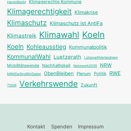
Klimagerechte Kommune
HambiBleibt
Klimagerechtigkeit
Klimakrise
Klimaschutz
Klimaschutz ist AntiFa
Klimawahl
Koeln
Klimastreik
Koeln
Kohleausstieg
Kommunalpolitik
KommunalWahl
Luetzerath
LützerathVerteidigen
NRW
Mobilitätswende
Nachhaltigkeit
Netzwerk2035
RWE
ObenBleiben
Plenum
Politik
NRWDaSindWirDabei
Verkehrswende
Zukunft
TDGR
Kontakt
Spenden
Impressum