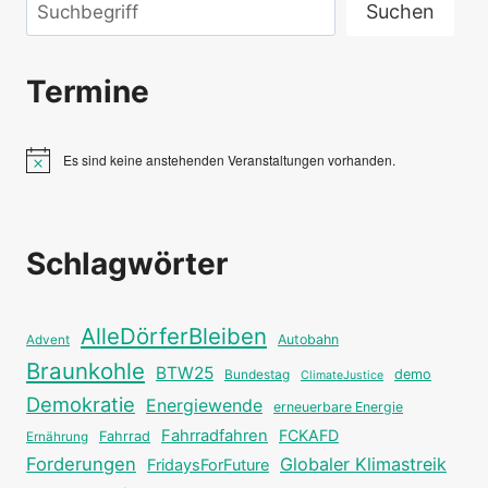
Suchen
Suchen
Termine
Es sind keine anstehenden Veranstaltungen vorhanden.
Hinweis
Schlagwörter
AlleDörferBleiben
Autobahn
Advent
Braunkohle
BTW25
Bundestag
demo
ClimateJustice
Demokratie
Energiewende
erneuerbare Energie
Fahrradfahren
FCKAFD
Fahrrad
Ernährung
Forderungen
Globaler Klimastreik
FridaysForFuture