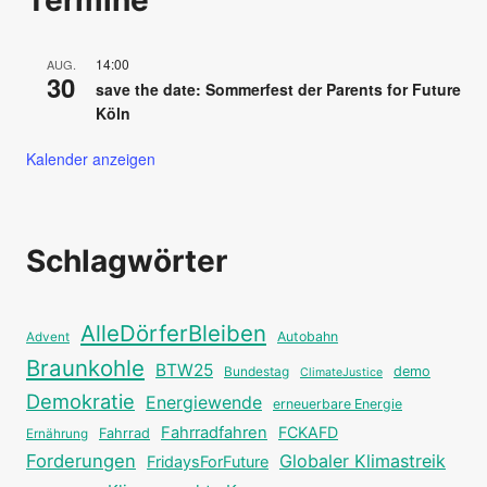
Termine
14:00
AUG.
30
save the date: Sommerfest der Parents for Future
Köln
Kalender anzeigen
Schlagwörter
AlleDörferBleiben
Autobahn
Advent
Braunkohle
BTW25
Bundestag
demo
ClimateJustice
Demokratie
Energiewende
erneuerbare Energie
Fahrradfahren
FCKAFD
Fahrrad
Ernährung
Forderungen
Globaler Klimastreik
FridaysForFuture