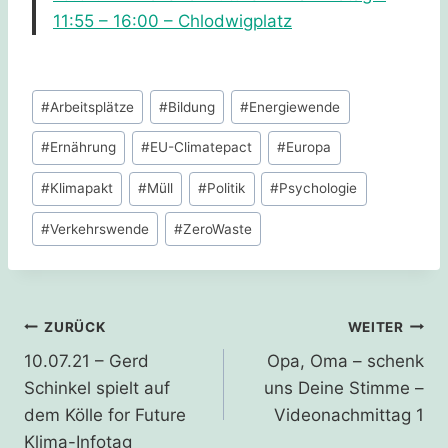
11:55 – 16:00 – Chlodwigplatz
Schlagworte:
#
Arbeitsplätze
#
Bildung
#
Energiewende
#
Ernährung
#
EU-Climatepact
#
Europa
#
Klimapakt
#
Müll
#
Politik
#
Psychologie
#
Verkehrswende
#
ZeroWaste
Beitragsnavigation
ZURÜCK
WEITER
10.07.21 – Gerd
Opa, Oma – schenk
Schinkel spielt auf
uns Deine Stimme –
dem Kölle for Future
Videonachmittag 1
Klima-Infotag