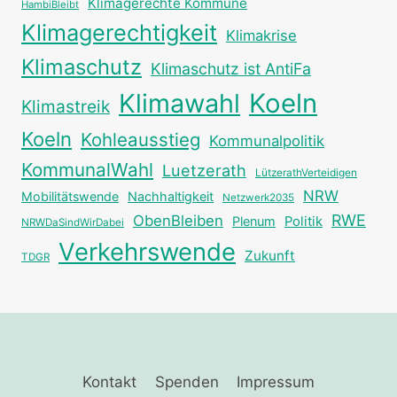
Klimagerechte Kommune
HambiBleibt
Klimagerechtigkeit
Klimakrise
Klimaschutz
Klimaschutz ist AntiFa
Klimawahl
Koeln
Klimastreik
Koeln
Kohleausstieg
Kommunalpolitik
KommunalWahl
Luetzerath
LützerathVerteidigen
NRW
Mobilitätswende
Nachhaltigkeit
Netzwerk2035
RWE
ObenBleiben
Plenum
Politik
NRWDaSindWirDabei
Verkehrswende
Zukunft
TDGR
Kontakt
Spenden
Impressum