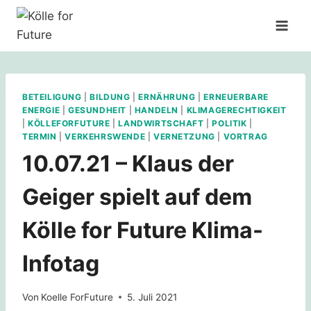
Zum
Inhalt
springen
BETEILIGUNG
|
BILDUNG
|
ERNÄHRUNG
|
ERNEUERBARE
ENERGIE
|
GESUNDHEIT
|
HANDELN
|
KLIMAGERECHTIGKEIT
|
KÖLLEFORFUTURE
|
LANDWIRTSCHAFT
|
POLITIK
|
TERMIN
|
VERKEHRSWENDE
|
VERNETZUNG
|
VORTRAG
10.07.21 – Klaus der
Geiger spielt auf dem
Kölle for Future Klima-
Infotag
Von
Koelle ForFuture
5. Juli 2021