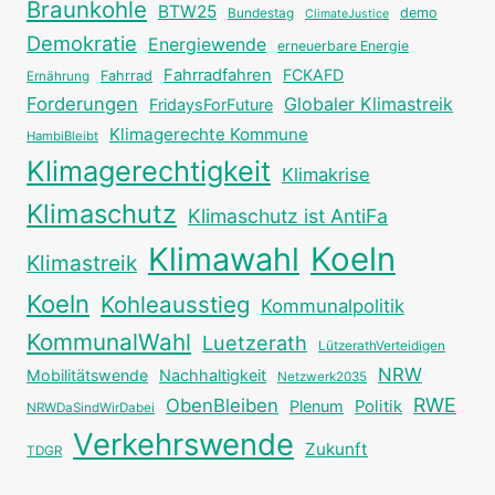
Braunkohle
BTW25
Bundestag
demo
ClimateJustice
Demokratie
Energiewende
erneuerbare Energie
Fahrradfahren
FCKAFD
Fahrrad
Ernährung
Forderungen
Globaler Klimastreik
FridaysForFuture
Klimagerechte Kommune
HambiBleibt
Klimagerechtigkeit
Klimakrise
Klimaschutz
Klimaschutz ist AntiFa
Klimawahl
Koeln
Klimastreik
Koeln
Kohleausstieg
Kommunalpolitik
KommunalWahl
Luetzerath
LützerathVerteidigen
NRW
Mobilitätswende
Nachhaltigkeit
Netzwerk2035
RWE
ObenBleiben
Plenum
Politik
NRWDaSindWirDabei
Verkehrswende
Zukunft
TDGR