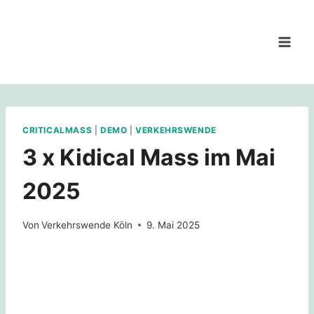
Zum
Inhalt
springen
CRITICALMASS
|
DEMO
|
VERKEHRSWENDE
3 x Kidical Mass im Mai
2025
Von
Verkehrswende Köln
9. Mai 2025