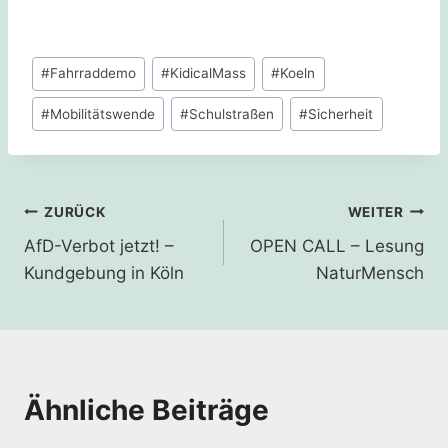
Schlagworte:
#
Fahrraddemo
#
KidicalMass
#
Koeln
#
Mobilitätswende
#
Schulstraßen
#
Sicherheit
Beitragsnavigation
ZURÜCK
WEITER
AfD-Verbot jetzt! –
OPEN CALL – Lesung
Kundgebung in Köln
NaturMensch
Ähnliche Beiträge