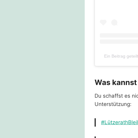
Ein Beitrag getei
Was kannst 
Du schaffst es ni
Unterstützung:
#LützerathBlei