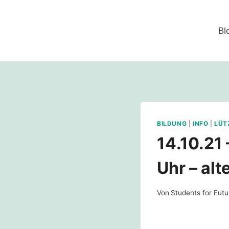
Zum
Inhalt
Bl
springen
BILDUNG
|
INFO
|
LÜT
14.10.21 
Uhr – al
Von
Students for Futu