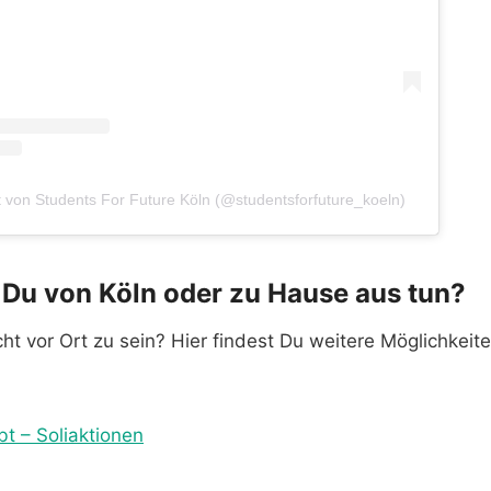
lt von Students For Future Köln (@studentsforfuture_koeln)
Du von Köln oder zu Hause aus tun?
cht vor Ort zu sein? Hier findest Du weitere Möglichkeit
bt – Soliaktionen