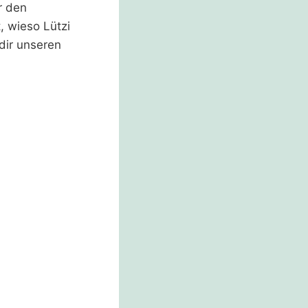
r den
, wieso Lützi
dir unseren