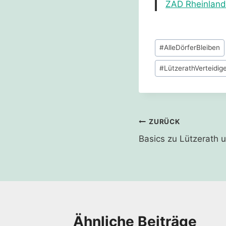
ZAD Rheinland 
Schlagworte:
#
AlleDörferBleiben
#
LützerathVerteidig
Beitragsnavi
ZURÜCK
Basics zu Lützerath 
Ähnliche Beiträge