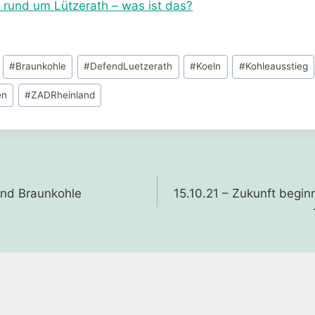
rund um Lützerath – was ist das?
#
Braunkohle
#
DefendLuetzerath
#
Koeln
#
Kohleausstieg
en
#
ZADRheinland
gation
und Braunkohle
15.10.21 – Zukunft begin