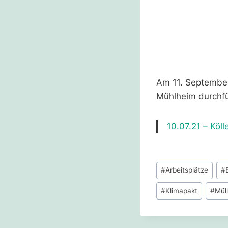
Am 11. September
Mühlheim durchf
10.07.21 – Köll
Schlagworte:
#
Arbeitsplätze
#
#
Klimapakt
#
Mül