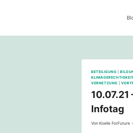
Zum
Inhalt
Bl
springen
BETEILIGUNG
|
BILDU
KLIMAGERECHTIGKEI
VERNETZUNG
|
VORT
10.07.21 
Infotag
Von
Koelle ForFuture