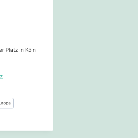
 Platz in Köln
tz
uropa