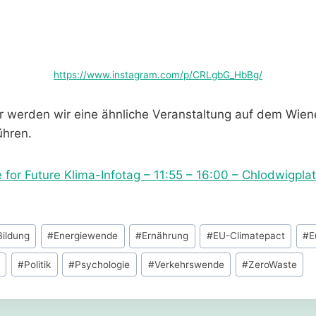
https://www.instagram.com/p/CRLgbG_HbBg/
 werden wir eine ähnliche Veranstaltung auf dem Wiener
ühren.
e for Future Klima-Infotag – 11:55 – 16:00 – Chlodwigpla
Bildung
#
Energiewende
#
Ernährung
#
EU-Climatepact
#
E
l
#
Politik
#
Psychologie
#
Verkehrswende
#
ZeroWaste