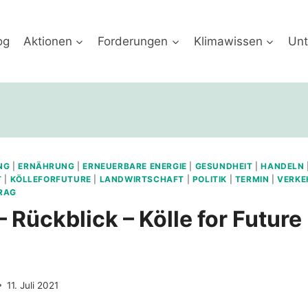
og
Aktionen
Forderungen
Klimawissen
Unt
NG
|
ERNÄHRUNG
|
ERNEUERBARE ENERGIE
|
GESUNDHEIT
|
HANDELN
T
|
KÖLLEFORFUTURE
|
LANDWIRTSCHAFT
|
POLITIK
|
TERMIN
|
VERKE
RAG
– Rückblick – Kölle for Future
11. Juli 2021