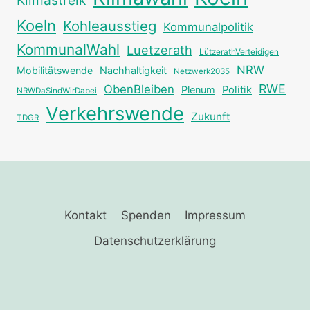
Koeln
Kohleausstieg
Kommunalpolitik
KommunalWahl
Luetzerath
LützerathVerteidigen
NRW
Mobilitätswende
Nachhaltigkeit
Netzwerk2035
RWE
ObenBleiben
Plenum
Politik
NRWDaSindWirDabei
Verkehrswende
Zukunft
TDGR
Kontakt
Spenden
Impressum
Datenschutzerklärung