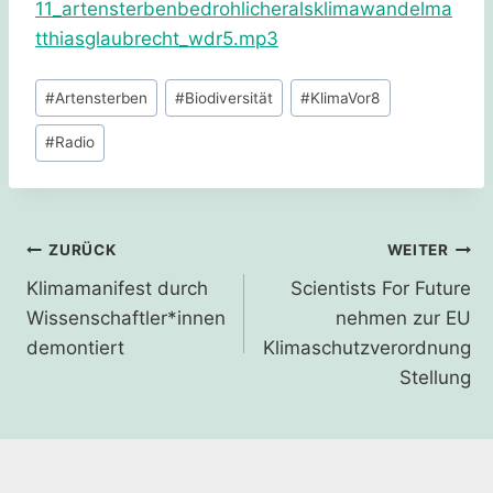
11_artensterbenbedrohlicheralsklimawandelma
tthiasglaubrecht_wdr5.mp3
Schlagworte:
#
Artensterben
#
Biodiversität
#
KlimaVor8
#
Radio
Beitragsnavigation
ZURÜCK
WEITER
Klimamanifest durch
Scientists For Future
Wissenschaftler*innen
nehmen zur EU
demontiert
Klimaschutzverordnung
Stellung