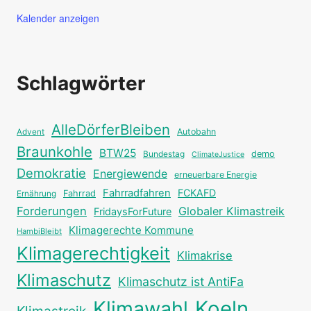
Kalender anzeigen
Schlagwörter
AlleDörferBleiben
Autobahn
Advent
Braunkohle
BTW25
Bundestag
demo
ClimateJustice
Demokratie
Energiewende
erneuerbare Energie
Fahrradfahren
FCKAFD
Fahrrad
Ernährung
Forderungen
Globaler Klimastreik
FridaysForFuture
Klimagerechte Kommune
HambiBleibt
Klimagerechtigkeit
Klimakrise
Klimaschutz
Klimaschutz ist AntiFa
Klimawahl
Koeln
Klimastreik