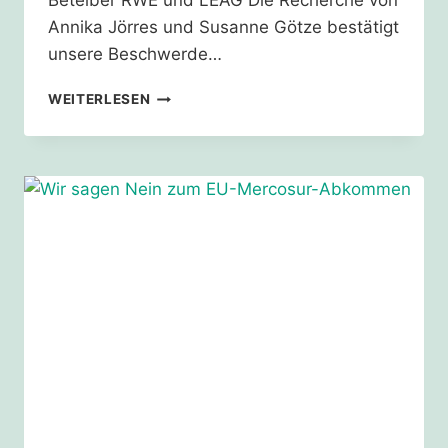
Beteiber RWE und LEAG Die Recherche von
Annika Jörres und Susanne Götze bestätigt
unsere Beschwerde…
BRAUNKOHLEENTSCHÄDIGUNGEN
WEITERLESEN
ZU
HOCH
–
MUSS
JETZT
NEU
VERHANDELT
WERDEN?