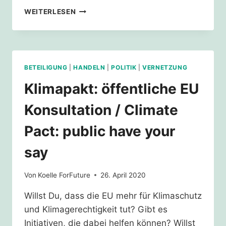
21ST
WEITERLESEN
OF
JUNE
–
EU-
CLIMATETARGETS
BETEILIGUNG
|
HANDELN
|
POLITIK
|
VERNETZUNG
VIDEO
WALKTHROUGH
Klimapakt: öffentliche EU
Konsultation / Climate
Pact: public have your
say
Von
Koelle ForFuture
26. April 2020
Willst Du, dass die EU mehr für Klimaschutz
und Klimagerechtigkeit tut? Gibt es
Initiativen, die dabei helfen können? Willst