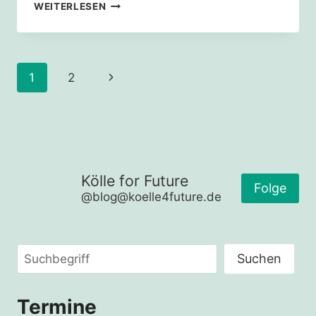
KLIMA-
WEITERLESEN
NEWS
TO
GO
Seitennavigation
Nächste
1
2
Seite
Kölle for Future
Folge
@blog@koelle4future.de
Suchen
Suchen
Termine