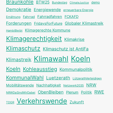
Braunkohle
BTW25
Bundestag
demo
ClimateJustice
Demokratie
Energiewende
erneuerbare Energie
Fahrradfahren
FCKAFD
Fahrrad
Ernährung
Forderungen
Globaler Klimastreik
FridaysForFuture
Klimagerechte Kommune
HambiBleibt
Klimagerechtigkeit
Klimakrise
Klimaschutz
Klimaschutz ist AntiFa
Klimawahl
Koeln
Klimastreik
Koeln
Kohleausstieg
Kommunalpolitik
KommunalWahl
Luetzerath
LützerathVerteidigen
NRW
Mobilitätswende
Nachhaltigkeit
Netzwerk2035
RWE
ObenBleiben
Plenum
Politik
NRWDaSindWirDabei
Verkehrswende
Zukunft
TDGR