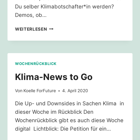
Du selber Klimabotschafter*in werden?
Demos, ob…
KLIMAPAKT:
WEITERLESEN
ÖFFENTLICHE
EU
KONSULTATION
/
CLIMATE
WOCHENRÜCKBLICK
PACT:
PUBLIC
Klima-News to Go
HAVE
YOUR
Von
Koelle ForFuture
4. April 2020
SAY
Die Up- und Downsides in Sachen Klima in
dieser Woche im Rückblick Den
Wochenrückblick gibt es auch diese Woche
digital Lichtblick: Die Petition für ein…