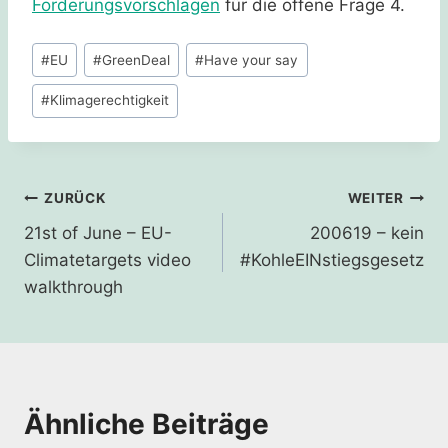
Forderungsvorschlägen
für die offene Frage 4.
Schlagworte:
#
EU
#
GreenDeal
#
Have your say
#
Klimagerechtigkeit
Beitragsnavigation
ZURÜCK
WEITER
21st of June – EU-
200619 – kein
Climatetargets video
#KohleEINstiegsgesetz
walkthrough
Ähnliche Beiträge