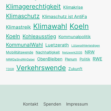
Klimagerechtigkeit
Klimakrise
Klimaschutz
Klimaschutz ist AntiFa
Klimawahl
Koeln
Klimastreik
Koeln
Kohleausstieg
Kommunalpolitik
KommunalWahl
Luetzerath
LützerathVerteidigen
NRW
Mobilitätswende
Nachhaltigkeit
Netzwerk2035
RWE
ObenBleiben
Plenum
Politik
NRWDaSindWirDabei
Verkehrswende
Zukunft
TDGR
Kontakt
Spenden
Impressum