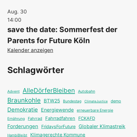
Aug.
30
14:00
save the date: Sommerfest der
Parents for Future Köln
Kalender anzeigen
Schlagwörter
AlleDörferBleiben
Autobahn
Advent
Braunkohle
BTW25
Bundestag
demo
ClimateJustice
Demokratie
Energiewende
erneuerbare Energie
Fahrradfahren
FCKAFD
Fahrrad
Ernährung
Forderungen
Globaler Klimastreik
FridaysForFuture
Klimagerechte Kommune
HambiBleibt