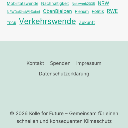
NRW
Mobilitätswende
Nachhaltigkeit
Netzwerk2035
RWE
ObenBleiben
Plenum
Politik
NRWDaSindWirDabei
Verkehrswende
Zukunft
TDGR
Kontakt
Spenden
Impressum
Datenschutzerklärung
© 2026 Kölle for Future – Gemeinsam für einen
schnellen und ­konsequenten Klimaschutz