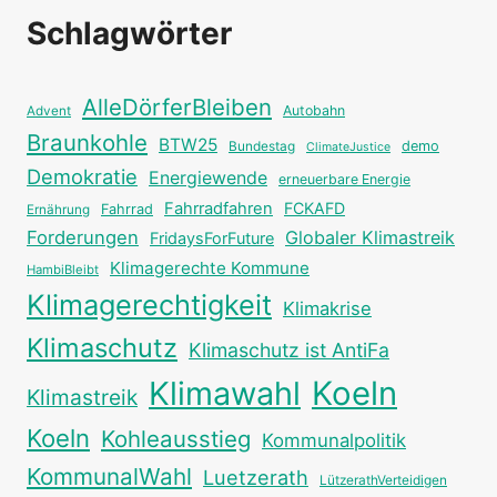
Schlagwörter
AlleDörferBleiben
Autobahn
Advent
Braunkohle
BTW25
Bundestag
demo
ClimateJustice
Demokratie
Energiewende
erneuerbare Energie
Fahrradfahren
FCKAFD
Fahrrad
Ernährung
Forderungen
Globaler Klimastreik
FridaysForFuture
Klimagerechte Kommune
HambiBleibt
Klimagerechtigkeit
Klimakrise
Klimaschutz
Klimaschutz ist AntiFa
Klimawahl
Koeln
Klimastreik
Koeln
Kohleausstieg
Kommunalpolitik
KommunalWahl
Luetzerath
LützerathVerteidigen