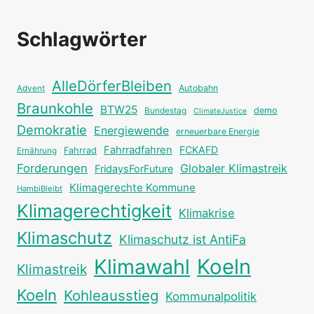
Schlagwörter
AlleDörferBleiben
Autobahn
Advent
Braunkohle
BTW25
Bundestag
demo
ClimateJustice
Demokratie
Energiewende
erneuerbare Energie
Fahrradfahren
FCKAFD
Fahrrad
Ernährung
Forderungen
Globaler Klimastreik
FridaysForFuture
Klimagerechte Kommune
HambiBleibt
Klimagerechtigkeit
Klimakrise
Klimaschutz
Klimaschutz ist AntiFa
Klimawahl
Koeln
Klimastreik
Koeln
Kohleausstieg
Kommunalpolitik