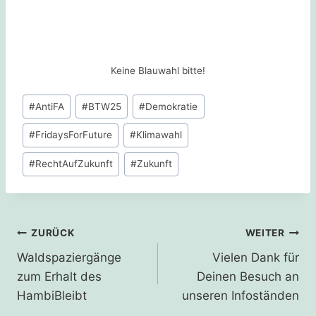
Keine Blauwahl bitte!
Schlagworte:
#
AntiFA
#
BTW25
#
Demokratie
#
FridaysForFuture
#
Klimawahl
#
RechtAufZukunft
#
Zukunft
Beitragsnavigation
ZURÜCK
WEITER
Waldspaziergänge
Vielen Dank für
zum Erhalt des
Deinen Besuch an
HambiBleibt
unseren Infoständen