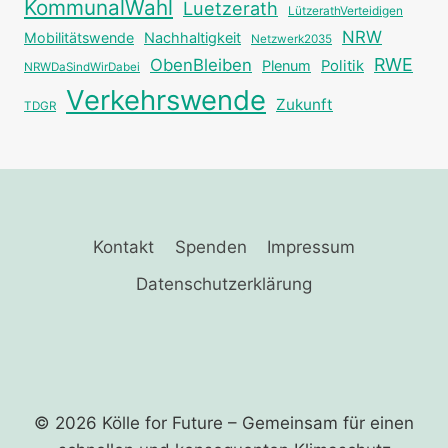
KommunalWahl
Luetzerath
LützerathVerteidigen
NRW
Mobilitätswende
Nachhaltigkeit
Netzwerk2035
RWE
ObenBleiben
Plenum
Politik
NRWDaSindWirDabei
Verkehrswende
Zukunft
TDGR
Kontakt
Spenden
Impressum
Datenschutzerklärung
© 2026 Kölle for Future – Gemeinsam für einen