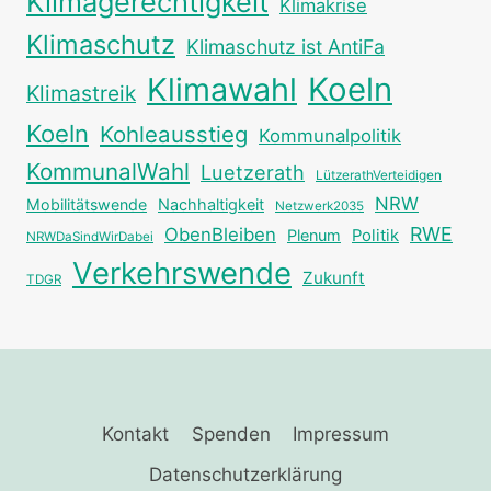
Klimagerechtigkeit
Klimakrise
Klimaschutz
Klimaschutz ist AntiFa
Klimawahl
Koeln
Klimastreik
Koeln
Kohleausstieg
Kommunalpolitik
KommunalWahl
Luetzerath
LützerathVerteidigen
NRW
Mobilitätswende
Nachhaltigkeit
Netzwerk2035
RWE
ObenBleiben
Plenum
Politik
NRWDaSindWirDabei
Verkehrswende
Zukunft
TDGR
Kontakt
Spenden
Impressum
Datenschutzerklärung