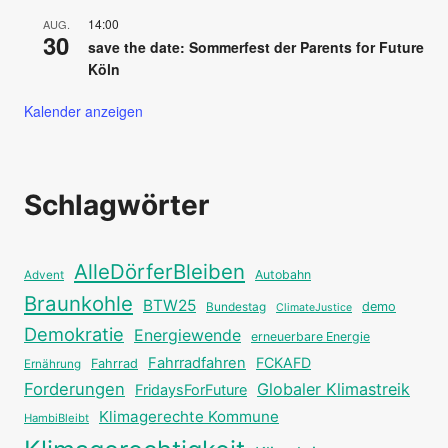
14:00
AUG.
30
save the date: Sommerfest der Parents for Future
Köln
Kalender anzeigen
Schlagwörter
AlleDörferBleiben
Autobahn
Advent
Braunkohle
BTW25
Bundestag
demo
ClimateJustice
Demokratie
Energiewende
erneuerbare Energie
Fahrradfahren
FCKAFD
Fahrrad
Ernährung
Forderungen
Globaler Klimastreik
FridaysForFuture
Klimagerechte Kommune
HambiBleibt