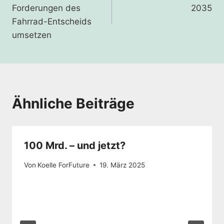
d
Forderungen des
2035
l
Fahrrad-Entscheids
e
umsetzen
e
r
.
Ähnliche Beiträge
100 Mrd. – und jetzt?
Von
Koelle ForFuture
19. März 2025