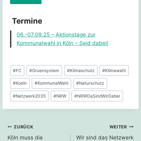
t
t
A
e
Termine
l
l
06.-07.09.25 – Aktionstage zur
t
a
Kommunalwahl in Köln – Seid dabei!
e
s
r
s
n
e
Schlagworte:
a
d
#
FC
#
Gruensystem
#
Klimaschutz
#
Klimawahl
t
i
#
Koeln
#
KommunalWahl
#
Naturschutz
i
e
v
s
#
Netzwerk2035
#
NRW
#
NRWDaSindWirDabei
e
e
:
s
F
Beitragsnavigation
ZURÜCK
WEITER
e
l
Köln muss die
Wir sind das Netzwerk