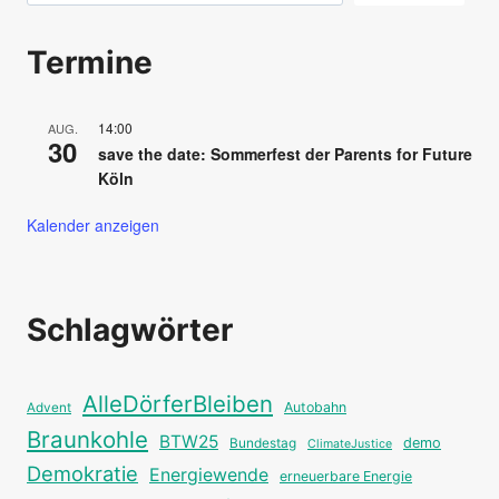
Termine
14:00
AUG.
30
save the date: Sommerfest der Parents for Future
Köln
Kalender anzeigen
Schlagwörter
AlleDörferBleiben
Autobahn
Advent
Braunkohle
BTW25
Bundestag
demo
ClimateJustice
Demokratie
Energiewende
erneuerbare Energie