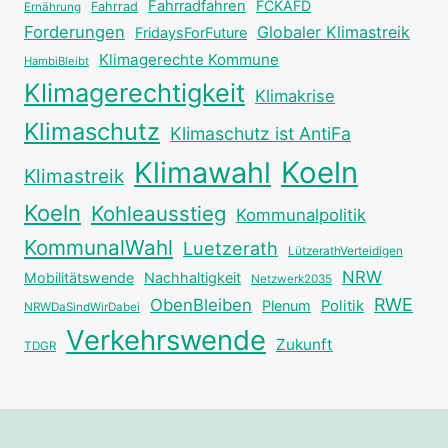
Fahrradfahren
FCKAFD
Fahrrad
Ernährung
Forderungen
Globaler Klimastreik
FridaysForFuture
Klimagerechte Kommune
HambiBleibt
Klimagerechtigkeit
Klimakrise
Klimaschutz
Klimaschutz ist AntiFa
Klimawahl
Koeln
Klimastreik
Koeln
Kohleausstieg
Kommunalpolitik
KommunalWahl
Luetzerath
LützerathVerteidigen
NRW
Mobilitätswende
Nachhaltigkeit
Netzwerk2035
RWE
ObenBleiben
Plenum
Politik
NRWDaSindWirDabei
Verkehrswende
Zukunft
TDGR