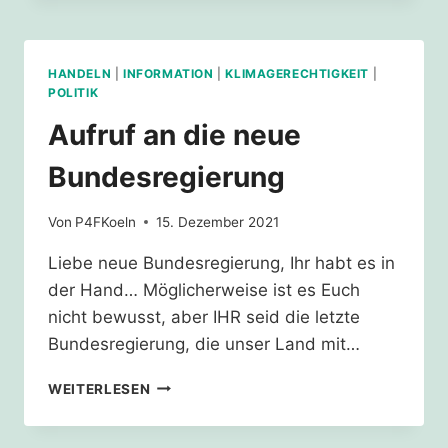
SICH
VOM
PARISER
KLIMASCHUTZABKOMMEN
HANDELN
|
INFORMATION
|
KLIMAGERECHTIGKEIT
|
VERABSCHIEDET
POLITIK
Aufruf an die neue
Bundesregierung
Von
P4FKoeln
15. Dezember 2021
Liebe neue Bundesregierung, Ihr habt es in
der Hand… Möglicherweise ist es Euch
nicht bewusst, aber IHR seid die letzte
Bundesregierung, die unser Land mit…
AUFRUF
WEITERLESEN
AN
DIE
NEUE