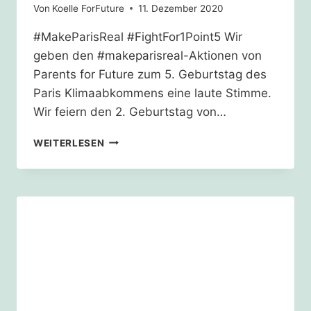
Von
Koelle ForFuture
11. Dezember 2020
#MakeParisReal #FightFor1Point5 Wir
geben den #makeparisreal-Aktionen von
Parents for Future zum 5. Geburtstag des
Paris Klimaabkommens eine laute Stimme.
Wir feiern den 2. Geburtstag von…
2
WEITERLESEN
JAHRE
FRIDAYS
FOR
FUTURE
GERMANY
–
5
JAHRE
KLIMASCHUTZABKOMMEN
VON
PARIS