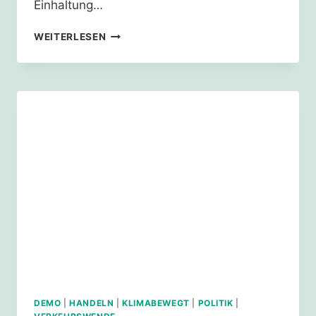
Einhaltung…
2
WEITERLESEN
JAHRE
FRIDAYS
FOR
FUTURE
KÖLN
UND
5
JAHRE
PARISER
KLIMAABKOMMEN
DEMO
|
HANDELN
|
KLIMABEWEGT
|
POLITIK
|