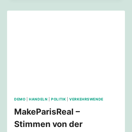
GENERATIONEN
ÜBERGEBEN
DEN
EIFFELTURM
AN
EU-
UND
LANDESPOLITIK
DEMO
|
HANDELN
|
POLITIK
|
VERKEHRSWENDE
MakeParisReal –
Stimmen von der