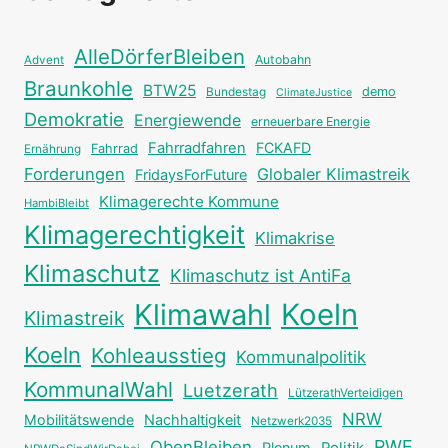
AlleDörferBleiben
Autobahn
Advent
Braunkohle
BTW25
Bundestag
demo
ClimateJustice
Demokratie
Energiewende
erneuerbare Energie
Fahrradfahren
FCKAFD
Fahrrad
Ernährung
Forderungen
Globaler Klimastreik
FridaysForFuture
Klimagerechte Kommune
HambiBleibt
Klimagerechtigkeit
Klimakrise
Klimaschutz
Klimaschutz ist AntiFa
Klimawahl
Koeln
Klimastreik
Koeln
Kohleausstieg
Kommunalpolitik
KommunalWahl
Luetzerath
LützerathVerteidigen
NRW
Mobilitätswende
Nachhaltigkeit
Netzwerk2035
RWE
ObenBleiben
Plenum
Politik