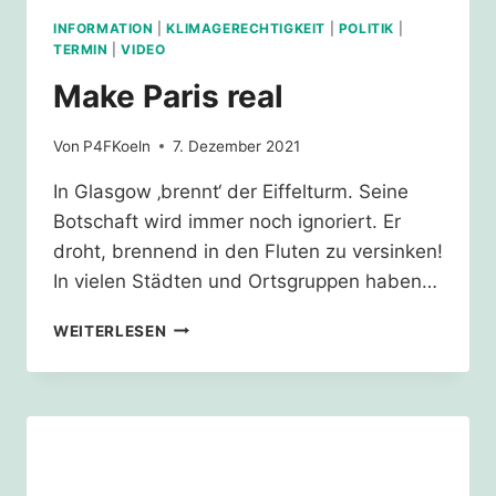
ABKOMMENS
INFORMATION
|
KLIMAGERECHTIGKEIT
|
POLITIK
|
VOR
TERMIN
|
VIDEO
6
Make Paris real
JAHREN
Von
P4FKoeln
7. Dezember 2021
In Glasgow ‚brennt‘ der Eiffelturm. Seine
Botschaft wird immer noch ignoriert. Er
droht, brennend in den Fluten zu versinken!
In vielen Städten und Ortsgruppen haben…
MAKE
WEITERLESEN
PARIS
REAL