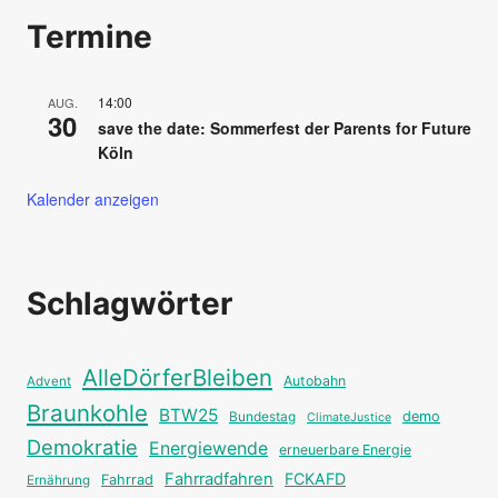
Termine
14:00
AUG.
30
save the date: Sommerfest der Parents for Future
Köln
Kalender anzeigen
Schlagwörter
AlleDörferBleiben
Autobahn
Advent
Braunkohle
BTW25
Bundestag
demo
ClimateJustice
Demokratie
Energiewende
erneuerbare Energie
Fahrradfahren
FCKAFD
Fahrrad
Ernährung