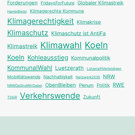
Forderungen
Globaler Klimastreik
FridaysForFuture
Klimagerechte Kommune
HambiBleibt
Klimagerechtigkeit
Klimakrise
Klimaschutz
Klimaschutz ist AntiFa
Klimawahl
Koeln
Klimastreik
Koeln
Kohleausstieg
Kommunalpolitik
KommunalWahl
Luetzerath
LützerathVerteidigen
NRW
Mobilitätswende
Nachhaltigkeit
Netzwerk2035
RWE
ObenBleiben
Plenum
Politik
NRWDaSindWirDabei
Verkehrswende
Zukunft
TDGR