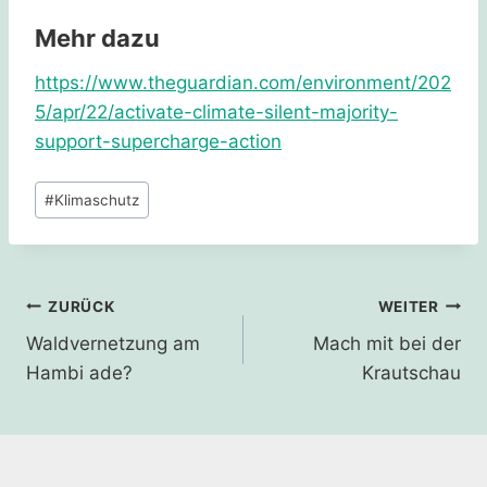
Mehr dazu
https://www.theguardian.com/environment/202
5/apr/22/activate-climate-silent-majority-
support-supercharge-action
Schlagworte:
#
Klimaschutz
Beitragsnavigation
ZURÜCK
WEITER
Waldvernetzung am
Mach mit bei der
Hambi ade?
Krautschau