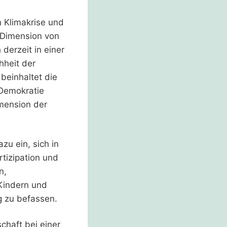
 Klimakrise und
 Dimension von
derzeit in einer
hheit der
beinhaltet die
 Demokratie
imension der
zu ein, sich in
tizipation und
n,
Kindern und
g zu befassen.
chaft bei einer