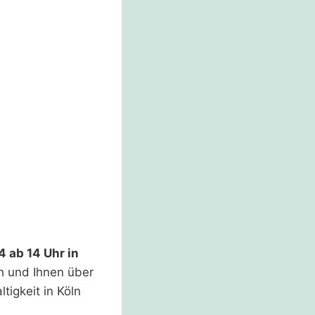
 ab 14 Uhr in
h und Ihnen über
igkeit in Köln