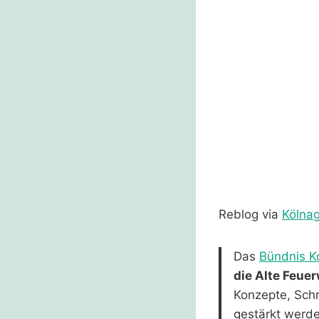
Reblog via
Kölna
Das
Bündnis K
die Alte Feue
Konzepte, Schr
gestärkt werd