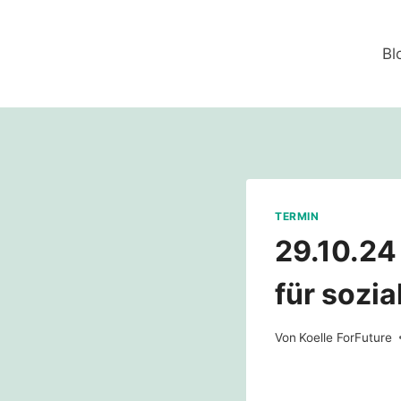
Zum
Inhalt
Bl
springen
TERMIN
29.10.24
für sozia
Von
Koelle ForFuture