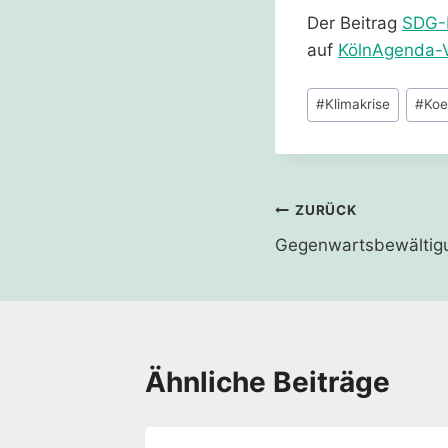
Der Beitrag
SDG-F
auf
Köln
Agenda-V
Schlagworte:
#
Klimakrise
#
Koe
Beitragsnavi
ZURÜCK
Gegenwartsbewältig
Ähnliche Beiträge