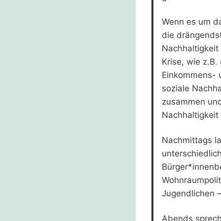
Wenn es um das
die drängendst
Nachhaltigkeit 
Krise, wie z.B
Einkommens- u
soziale Nachha
zusammen und w
Nachhaltigkeit
Nachmittags la
unterschiedlic
Bürger*innenbe
Wohnraumpolit
Jugendlichen –
Abends spreche