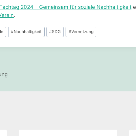
achtag 2024 – Gemeinsam für soziale Nachhaltigkeit
e
erein
.
ln
#
Nachhaltigkeit
#
SDG
#
Vernetzung
gation
ung