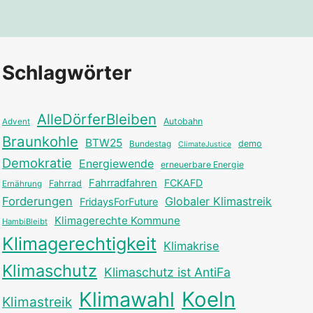
Schlagwörter
AlleDörferBleiben
Autobahn
Advent
Braunkohle
BTW25
Bundestag
demo
ClimateJustice
Demokratie
Energiewende
erneuerbare Energie
Fahrradfahren
FCKAFD
Fahrrad
Ernährung
Forderungen
Globaler Klimastreik
FridaysForFuture
Klimagerechte Kommune
HambiBleibt
Klimagerechtigkeit
Klimakrise
Klimaschutz
Klimaschutz ist AntiFa
Klimawahl
Koeln
Klimastreik