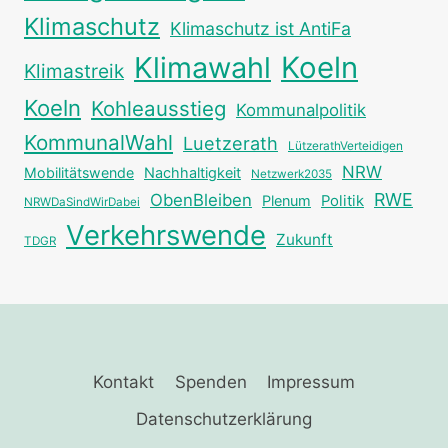
Klimaschutz
Klimaschutz ist AntiFa
Klimawahl
Koeln
Klimastreik
Koeln
Kohleausstieg
Kommunalpolitik
KommunalWahl
Luetzerath
LützerathVerteidigen
NRW
Mobilitätswende
Nachhaltigkeit
Netzwerk2035
RWE
ObenBleiben
Plenum
Politik
NRWDaSindWirDabei
Verkehrswende
Zukunft
TDGR
Kontakt
Spenden
Impressum
Datenschutzerklärung