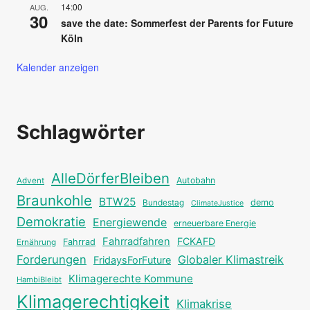
14:00
AUG.
30
save the date: Sommerfest der Parents for Future
Köln
Kalender anzeigen
Schlagwörter
AlleDörferBleiben
Autobahn
Advent
Braunkohle
BTW25
Bundestag
demo
ClimateJustice
Demokratie
Energiewende
erneuerbare Energie
Fahrradfahren
FCKAFD
Fahrrad
Ernährung
Forderungen
Globaler Klimastreik
FridaysForFuture
Klimagerechte Kommune
HambiBleibt
Klimagerechtigkeit
Klimakrise