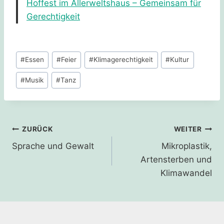
Hoffest im Allerweltshaus – Gemeinsam für
Gerechtigkeit
Schlagworte:
#
Essen
#
Feier
#
Klimagerechtigkeit
#
Kultur
#
Musik
#
Tanz
Beitragsnavigation
ZURÜCK
WEITER
Sprache und Gewalt
Mikroplastik,
Artensterben und
Klimawandel