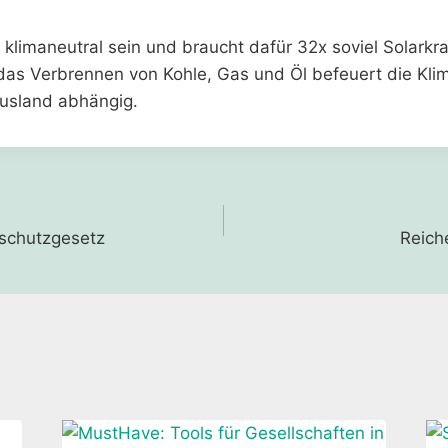
d
5 klimaneutral sein und braucht dafür 32x soviel Solarkr
das Verbrennen von Kohle, Gas und Öl befeuert die Kli
usland abhängig.
gation
aschutzgesetz
Reich