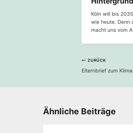
Hintergrun
Köln will bis 203
wie heute. Denn 
macht uns vom A
Beitragsnavi
ZURÜCK
Elternbrief zum Klim
Ähnliche Beiträge