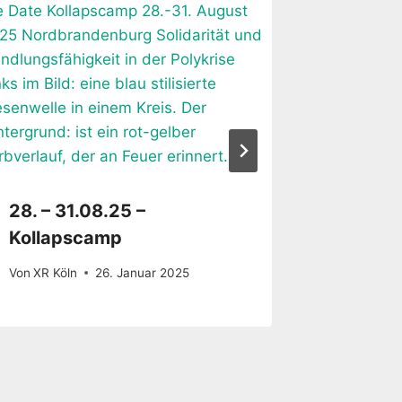
28. – 31.08.25 –
Rote Kl
Kollapscamp
Staats
Von
XR Köln
26. Januar 2025
Von
P4FKoe