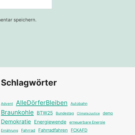
entar speichern.
Schlagwörter
AlleDörferBleiben
Autobahn
Advent
Braunkohle
BTW25
Bundestag
demo
ClimateJustice
Demokratie
Energiewende
erneuerbare Energie
Fahrradfahren
FCKAFD
Fahrrad
Ernährung