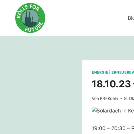
Zum
Inhalt
Bl
springen
ENERGIE
|
ERNEUERBA
18.10.23
Von
P4FKoeln
9. O
19:00 – 20:30 – 