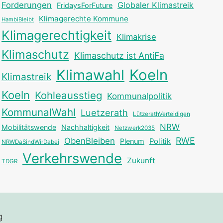
Forderungen
Globaler Klimastreik
FridaysForFuture
Klimagerechte Kommune
HambiBleibt
Klimagerechtigkeit
Klimakrise
Klimaschutz
Klimaschutz ist AntiFa
Klimawahl
Koeln
Klimastreik
Koeln
Kohleausstieg
Kommunalpolitik
KommunalWahl
Luetzerath
LützerathVerteidigen
NRW
Mobilitätswende
Nachhaltigkeit
Netzwerk2035
RWE
ObenBleiben
Plenum
Politik
NRWDaSindWirDabei
Verkehrswende
Zukunft
TDGR
g