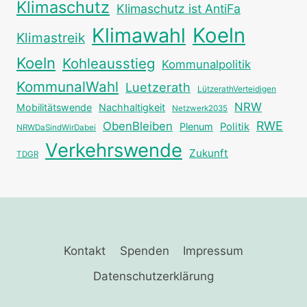
Klimaschutz
Klimaschutz ist AntiFa
Klimawahl
Koeln
Klimastreik
Koeln
Kohleausstieg
Kommunalpolitik
KommunalWahl
Luetzerath
LützerathVerteidigen
NRW
Mobilitätswende
Nachhaltigkeit
Netzwerk2035
RWE
ObenBleiben
Plenum
Politik
NRWDaSindWirDabei
Verkehrswende
Zukunft
TDGR
Kontakt
Spenden
Impressum
Datenschutzerklärung