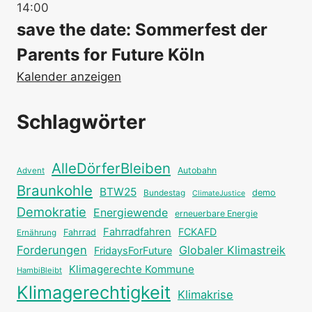
14:00
save the date: Sommerfest der
Parents for Future Köln
Kalender anzeigen
Schlagwörter
AlleDörferBleiben
Autobahn
Advent
Braunkohle
BTW25
Bundestag
demo
ClimateJustice
Demokratie
Energiewende
erneuerbare Energie
Fahrradfahren
FCKAFD
Fahrrad
Ernährung
Forderungen
Globaler Klimastreik
FridaysForFuture
Klimagerechte Kommune
HambiBleibt
Klimagerechtigkeit
Klimakrise