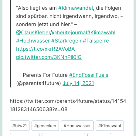
"Also liegt es am
#Klimawandel
, die Folgen
sind spürbar, nicht irgendwann, irgendwo, –
sondern jetzt und hier." –
@ClausKleber
/
@heutejournal
#Klimawahl
#Hochwasser
#Starkregen
#Talsperre
https://t.co/xkrR2AVoBA
pic.twitter.com/3KNnPil0lG
— Parents For Future
#EndFossilFuels
(@parents4future)
July 14, 2021
https://twitter.com/parents4future/status/14154
18128314650638?s=08
Schlagworte:
#
btw21
#
gedenken
#
Hochwasser
#
Klimawahl