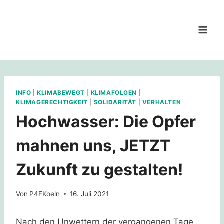
Zum
Inhalt
springen
INFO
|
KLIMABEWEGT
|
KLIMAFOLGEN
|
KLIMAGERECHTIGKEIT
|
SOLIDARITÄT
|
VERHALTEN
Hochwasser: Die Opfer
mahnen uns, JETZT
Zukunft zu gestalten!
Von
P4FKoeln
16. Juli 2021
Nach den Unwettern der vergangenen Tage