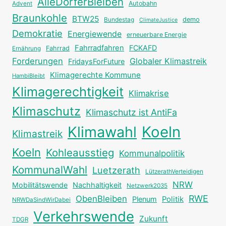
AlleDörferBleiben
Autobahn
Advent
Braunkohle
BTW25
Bundestag
demo
ClimateJustice
Demokratie
Energiewende
erneuerbare Energie
Fahrradfahren
FCKAFD
Fahrrad
Ernährung
Forderungen
Globaler Klimastreik
FridaysForFuture
Klimagerechte Kommune
HambiBleibt
Klimagerechtigkeit
Klimakrise
Klimaschutz
Klimaschutz ist AntiFa
Klimawahl
Koeln
Klimastreik
Koeln
Kohleausstieg
Kommunalpolitik
KommunalWahl
Luetzerath
LützerathVerteidigen
NRW
Mobilitätswende
Nachhaltigkeit
Netzwerk2035
RWE
ObenBleiben
Plenum
Politik
NRWDaSindWirDabei
Verkehrswende
Zukunft
TDGR