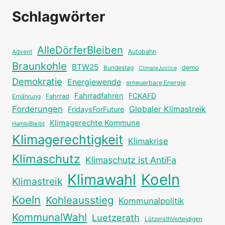
Schlagwörter
AlleDörferBleiben
Autobahn
Advent
Braunkohle
BTW25
Bundestag
demo
ClimateJustice
Demokratie
Energiewende
erneuerbare Energie
Fahrradfahren
FCKAFD
Fahrrad
Ernährung
Forderungen
Globaler Klimastreik
FridaysForFuture
Klimagerechte Kommune
HambiBleibt
Klimagerechtigkeit
Klimakrise
Klimaschutz
Klimaschutz ist AntiFa
Klimawahl
Koeln
Klimastreik
Koeln
Kohleausstieg
Kommunalpolitik
KommunalWahl
Luetzerath
LützerathVerteidigen