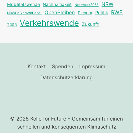
NRW
Mobilitätswende
Nachhaltigkeit
Netzwerk2035
RWE
ObenBleiben
Plenum
Politik
NRWDaSindWirDabei
Verkehrswende
Zukunft
TDGR
Kontakt
Spenden
Impressum
Datenschutzerklärung
© 2026 Kölle for Future – Gemeinsam für einen
schnellen und ­konsequenten Klimaschutz