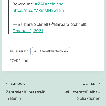
Bewegung!
#ZADrheinland
https://t.co/MRmMN2wT8n
— Barbara Schnell (@Barbara_Schnell)
October 2, 2021
Schlagworte:
#
Luetzerath
#
LützerathVerteidigen
#
ZADRheinland
Beitragsnavigation
ZURÜCK
WEITER
Zentraler Klimastreik
#LützerathBleibt –
in Berlin
Soliaktionen