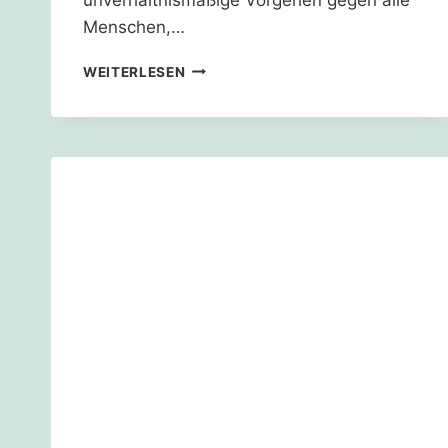
Menschen,…
KRITISCHE
WEITERLESEN
BERICHTERSTATTUNG
ZU
ARMIN
LASCHETS
KLIMAPOLITIK
UNERWÜNSCHT