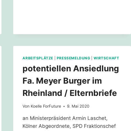
GRUNDRECHTE
ERHALTEN
–
KÖLN
–
07.04.21
–
17:30
ARBEITSPLÄTZE
|
PRESSEMELDUNG
|
WIRTSCHAFT
potentiellen Ansiedlung
Fa. Meyer Burger im
Rheinland / Elternbriefe
Von
Koelle ForFuture
9. Mai 2020
an Ministerpräsident Armin Laschet,
Kölner Abgeordnete, SPD Fraktionschef