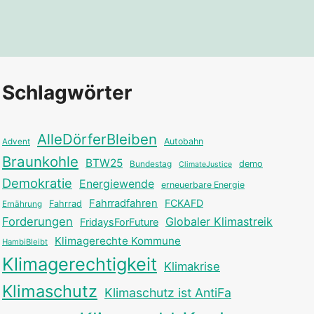
Schlagwörter
AlleDörferBleiben
Autobahn
Advent
Braunkohle
BTW25
Bundestag
demo
ClimateJustice
Demokratie
Energiewende
erneuerbare Energie
Fahrradfahren
FCKAFD
Fahrrad
Ernährung
Forderungen
Globaler Klimastreik
FridaysForFuture
Klimagerechte Kommune
HambiBleibt
Klimagerechtigkeit
Klimakrise
Klimaschutz
Klimaschutz ist AntiFa