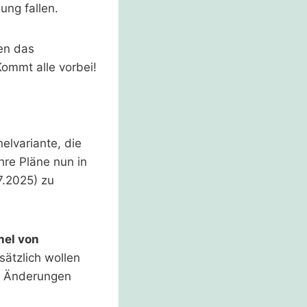
ung fallen.
gen das
ommt alle vorbei!
elvariante, die
hre Pläne nun in
7.2025) zu
nel von
sätzlich wollen
le Änderungen