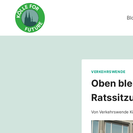
Zum
Inhalt
Bl
springen
VERKEHRSWENDE
Oben ble
Ratssitz
Von
Verkehrswende K