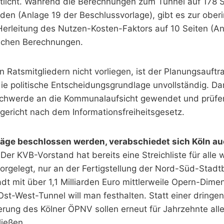
entlicht. Während die Berechnungen zum Tunnel auf 178 
rden (Anlage 19 der Beschlussvorlage), gibt es zur ober
Herleitung des Nutzen-Kosten-Faktors auf 10 Seiten (An
hlichen Berechnungen.
 Ratsmitgliedern nicht vorliegen, ist der Planungsauft
 die politische Entscheidungsgrundlage unvollständig. D
schwerde an die Kommunalaufsicht gewendet und prüfen
ericht nach dem Informationsfreiheitsgesetz.
äge beschlossen werden, verabschiedet sich Köln au
.
Der KVB-Vorstand hat bereits eine Streichliste für alle
orgelegt, nur an der Fertigstellung der Nord-Süd-Stad
adt mit über 1,1 Milliarden Euro mittlerweile Opern-Dime
st-West-Tunnel will man festhalten. Statt einer dringe
erung des Kölner ÖPNV sollen erneut für Jahrzehnte all
ließen.