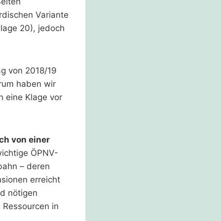
Seiten
irdischen Variante
lage 20), jedoch
rag von 2018/19
arum haben wir
 eine Klage vor
ch von einer
 wichtige ÖPNV-
tbahn – deren
nsionen erreicht
nd nötigen
e Ressourcen in