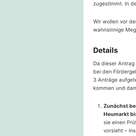
zugestimmt. In d
Wir wollen vor d
wahnsinnige Mega
Details
Da dieser Antrag 
bei den Förderge
3 Anträge aufget
kommen und damit
Zunächst bea
Heumarkt bis
sie einen Pr
vorsieht – i