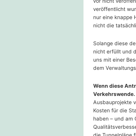
vor nicht veröff
veröffentlicht wu
nur eine knappe 
nicht die tatsäc
Solange diese den
nicht erfüllt und
uns mit einer Be
dem Verwaltungsg
Wenn diese Antr
Verkehrswende
Ausbauprojekte v
Kosten für die St
haben – und am O
Qualitätsverbess
die Tunnelpläne f