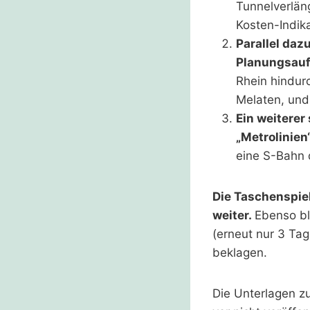
Tunnelverlän
Kosten-Indik
Parallel daz
Planungsauf
Rhein hindur
Melaten, und 
Ein weiterer
„Metrolinien
eine S-Bahn 
Die Taschenspie
weiter.
Ebenso bl
(erneut nur 3 Ta
beklagen.
Die Unterlagen z