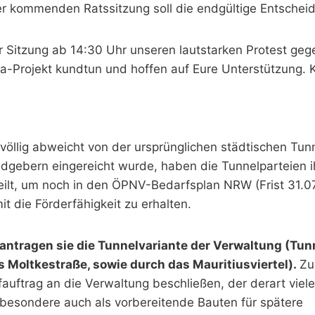
er kommenden Ratssitzung soll die endgültige Entscheid
er Sitzung ab 14:30 Uhr unseren lautstarken Protest ge
-Projekt kundtun und hoffen auf Eure Unterstützung. K
völlig abweicht von der ursprünglichen städtischen Tunn
ldgebern eingereicht wurde, haben die Tunnelparteien i
eilt, um noch in den ÖPNV-Bedarfsplan NRW (Frist 31.0
 die Förderfähigkeit zu erhalten.
ntragen sie die Tunnelvariante der Verwaltung (Tun
 Moltkestraße, sowie durch das Mauritiusviertel).
Zu
üfauftrag an die Verwaltung beschließen, der derart vie
nsbesondere auch als vorbereitende Bauten für spätere