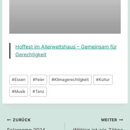
Hoffest im Allerweltshaus – Gemeinsam für
Gerechtigkeit
Schlagworte:
#
Essen
#
Feier
#
Klimagerechtigkeit
#
Kultur
#
Musik
#
Tanz
Beitragsnavigation
ZURÜCK
WEITER
Solarcamp 2024
Wählen ist wie Zähne