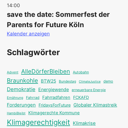
14:00
save the date: Sommerfest der
Parents for Future Köln
Kalender anzeigen
Schlagwörter
AlleDörferBleiben
Autobahn
Advent
Braunkohle
BTW25
Bundestag
demo
ClimateJustice
Demokratie
Energiewende
erneuerbare Energie
Fahrradfahren
FCKAFD
Fahrrad
Ernährung
Forderungen
Globaler Klimastreik
FridaysForFuture
Klimagerechte Kommune
HambiBleibt
Klimagerechtigkeit
Klimakrise