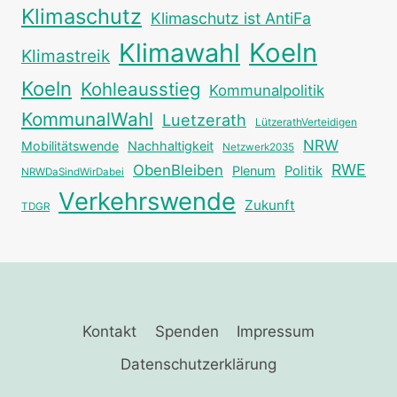
Klimaschutz
Klimaschutz ist AntiFa
Klimawahl
Koeln
Klimastreik
Koeln
Kohleausstieg
Kommunalpolitik
KommunalWahl
Luetzerath
LützerathVerteidigen
NRW
Mobilitätswende
Nachhaltigkeit
Netzwerk2035
RWE
ObenBleiben
Plenum
Politik
NRWDaSindWirDabei
Verkehrswende
Zukunft
TDGR
Kontakt
Spenden
Impressum
Datenschutzerklärung