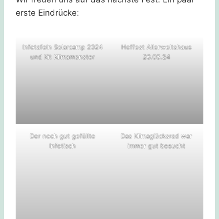
erste Eindrücke:
Infotafeln Solarcamp 2024
Hoffest Allerweltshaus
und Kit Klimamonster
26.05.24
Der noch gut gefüllte
Das Klimaglücksrad war
Infotisch
immer gut besucht