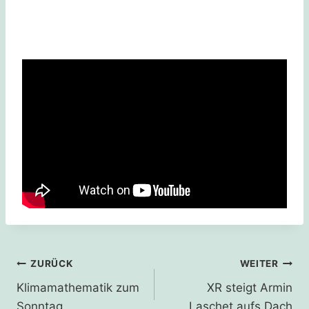
Beitragsnavigation
ZURÜCK
WEITER
Klimamathematik zum
XR steigt Armin
Sonntag
Laschet aufs Dach