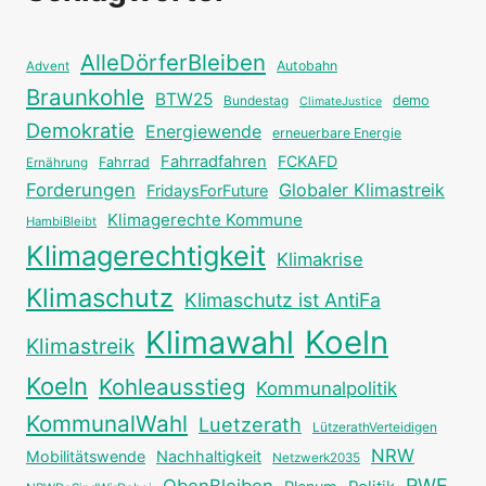
AlleDörferBleiben
Autobahn
Advent
Braunkohle
BTW25
Bundestag
demo
ClimateJustice
Demokratie
Energiewende
erneuerbare Energie
Fahrradfahren
FCKAFD
Fahrrad
Ernährung
Forderungen
Globaler Klimastreik
FridaysForFuture
Klimagerechte Kommune
HambiBleibt
Klimagerechtigkeit
Klimakrise
Klimaschutz
Klimaschutz ist AntiFa
Klimawahl
Koeln
Klimastreik
Koeln
Kohleausstieg
Kommunalpolitik
KommunalWahl
Luetzerath
LützerathVerteidigen
NRW
Mobilitätswende
Nachhaltigkeit
Netzwerk2035
RWE