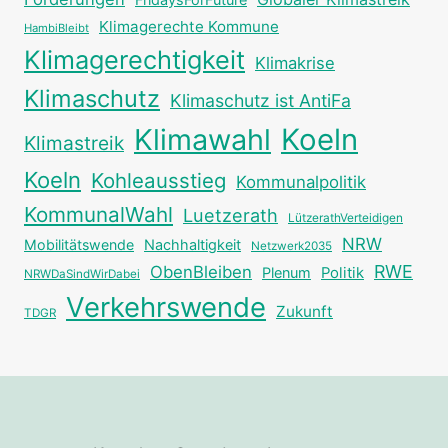
Klimagerechte Kommune
HambiBleibt
Klimagerechtigkeit
Klimakrise
Klimaschutz
Klimaschutz ist AntiFa
Klimawahl
Koeln
Klimastreik
Koeln
Kohleausstieg
Kommunalpolitik
KommunalWahl
Luetzerath
LützerathVerteidigen
NRW
Mobilitätswende
Nachhaltigkeit
Netzwerk2035
RWE
ObenBleiben
Plenum
Politik
NRWDaSindWirDabei
Verkehrswende
Zukunft
TDGR