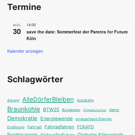
Termine
14:00
AUG.
30
save the date: Sommerfest der Parents for Future
Köln
Kalender anzeigen
Schlagwörter
AlleDörferBleiben
Autobahn
Advent
Braunkohle
BTW25
Bundestag
demo
ClimateJustice
Demokratie
Energiewende
erneuerbare Energie
Fahrradfahren
FCKAFD
Fahrrad
Ernährung
Forderungen
Globaler Klimastreik
FridaysForFuture