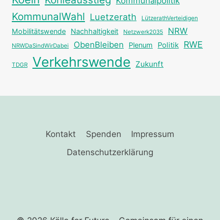
Kommunalpolitik
KommunalWahl
Luetzerath
LützerathVerteidigen
NRW
Mobilitätswende
Nachhaltigkeit
Netzwerk2035
RWE
ObenBleiben
Plenum
Politik
NRWDaSindWirDabei
Verkehrswende
Zukunft
TDGR
Kontakt
Spenden
Impressum
Datenschutzerklärung