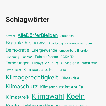
Schlagwörter
AlleDörferBleiben
Autobahn
Advent
Braunkohle
BTW25
Bundestag
demo
ClimateJustice
Demokratie
Energiewende
erneuerbare Energie
Fahrradfahren
FCKAFD
Fahrrad
Ernährung
Forderungen
Globaler Klimastreik
FridaysForFuture
Klimagerechte Kommune
HambiBleibt
Klimagerechtigkeit
Klimakrise
Klimaschutz
Klimaschutz ist AntiFa
Klimawahl
Koeln
Klimastreik
Koeln
Kohleausstieg