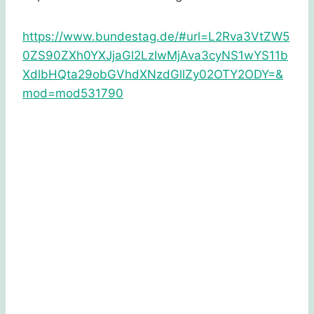
https://www.bundestag.de/#url=L2Rva3VtZW5
0ZS90ZXh0YXJjaGl2LzIwMjAva3cyNS1wYS11b
XdlbHQta29obGVhdXNzdGllZy02OTY2ODY=&
mod=mod531790