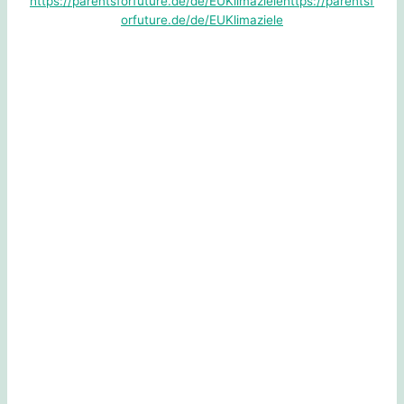
https://parentsforfuture.de/de/EUKlimaziele
https://parentsf
orfuture.de/de/EUKlimaziele