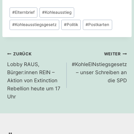
Schlagworte:
#
Elternbrief
#
Kohleausstieg
#
Kohleausstiegsgesetz
#
Politik
#
Postkarten
Beitragsnavigation
ZURÜCK
WEITER
Lobby RAUS,
#KohleEINstiegsgesetz
Bürger:innen REIN –
– unser Schreiben an
Aktion von Extinction
die SPD
Rebellion heute um 17
Uhr