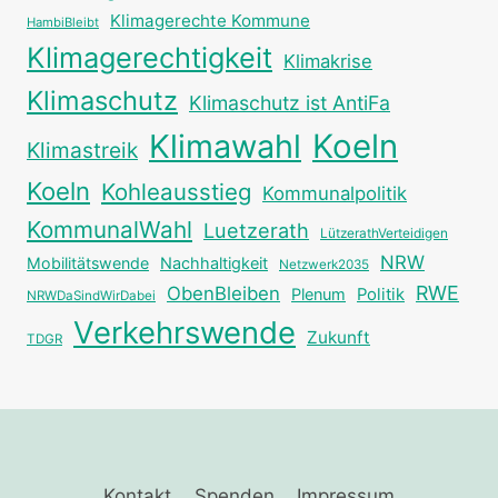
Klimagerechte Kommune
HambiBleibt
Klimagerechtigkeit
Klimakrise
Klimaschutz
Klimaschutz ist AntiFa
Klimawahl
Koeln
Klimastreik
Koeln
Kohleausstieg
Kommunalpolitik
KommunalWahl
Luetzerath
LützerathVerteidigen
NRW
Mobilitätswende
Nachhaltigkeit
Netzwerk2035
RWE
ObenBleiben
Plenum
Politik
NRWDaSindWirDabei
Verkehrswende
Zukunft
TDGR
Kontakt
Spenden
Impressum