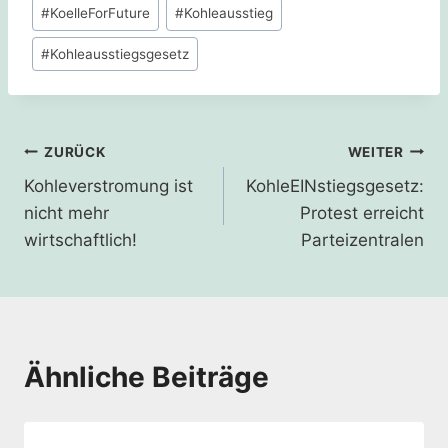
Schlagworte:
#
KoelleForFuture
#
Kohleausstieg
#
Kohleausstiegsgesetz
Beitragsnavigation
ZURÜCK
WEITER
Kohleverstromung ist
KohleEINstiegsgesetz:
nicht mehr
Protest erreicht
wirtschaftlich!
Parteizentralen
Ähnliche Beiträge