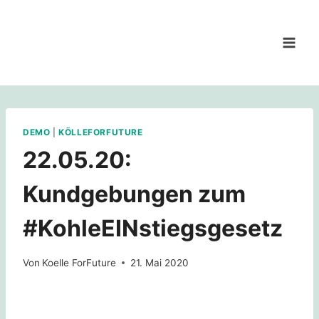
Zum
Inhalt
springen
DEMO
|
KÖLLEFORFUTURE
22.05.20:
Kundgebungen zum
#KohleEINstiegsgesetz
Von
Koelle ForFuture
21. Mai 2020