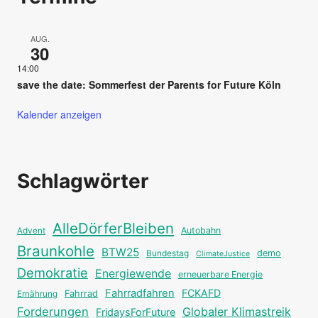
AUG.
30
14:00
save the date: Sommerfest der Parents for Future Köln
Kalender anzeigen
Schlagwörter
AlleDörferBleiben
Autobahn
Advent
Braunkohle
BTW25
Bundestag
demo
ClimateJustice
Demokratie
Energiewende
erneuerbare Energie
Fahrradfahren
FCKAFD
Fahrrad
Ernährung
Forderungen
Globaler Klimastreik
FridaysForFuture