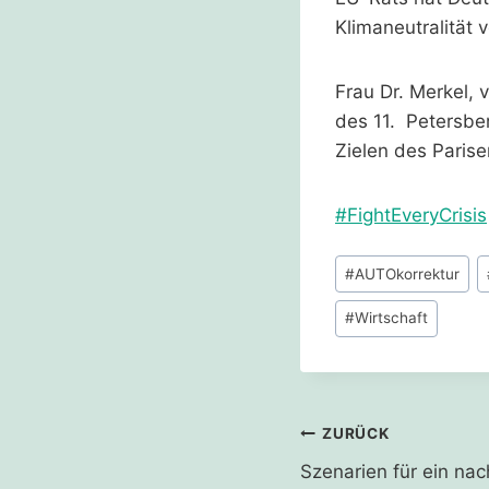
Klimaneutralität 
Frau Dr. Merkel, 
des 11. Petersber
Zielen des Paris
#FightEveryCrisis
Schlagworte:
#
AUTOkorrektur
#
Wirtschaft
Beitragsnavi
ZURÜCK
Szenarien für ein na