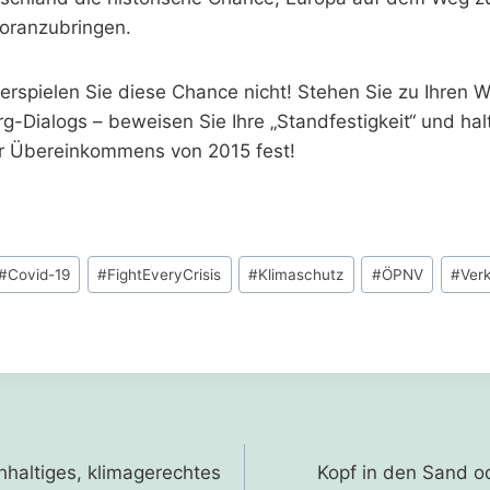
voranzubringen.
verspielen Sie diese Chance nicht! Stehen Sie zu Ihren W
g-Dialogs – beweisen Sie Ihre „Standfestigkeit“ und hal
er Übereinkommens von 2015 fest!
#
Covid-19
#
FightEveryCrisis
#
Klimaschutz
#
ÖPNV
#
Ver
gation
chhaltiges, klimagerechtes
Kopf in den Sand o