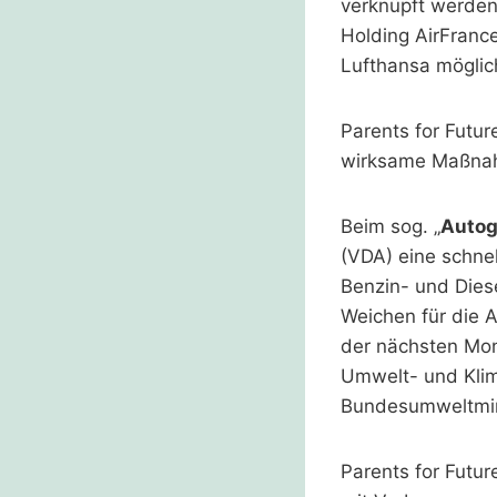
verknüpft werden.
Holding AirFranc
Lufthansa möglic
Parents for Futu
wirksame Maßnah
Beim sog. „
Autog
(VDA) eine schne
Benzin- und Dies
Weichen für die A
der nächsten Mon
Umwelt- und Klim
Bundesumweltmini
Parents for Futu