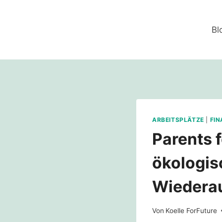
Zum
Inhalt
Bl
springen
ARBEITSPLÄTZE
|
FI
Parents 
ökologis
Wiedera
Von
Koelle ForFuture