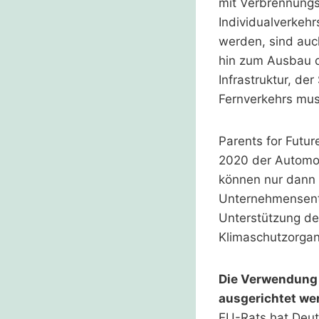
mit Verbrennungs
Individualverkehr
werden, sind auc
hin zum Ausbau d
Infrastruktur, d
Fernverkehrs mu
Parents for Futu
2020 der Automobi
können nur dann g
Unternehmensentw
Unterstützung de
Klimaschutzorgan
Die Verwendung 
ausgerichtet we
EU-Rats hat Deut