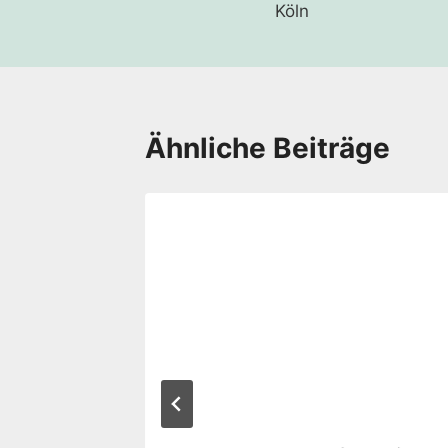
Köln
Ähnliche Beiträge
”,
r 2024