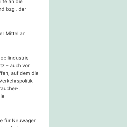
lfe an die
d bzgl. der
r Mittel an
bilindustrie
tz – auch von
ffen, auf dem die
Verkehrspolitik
raucher-,
ie
mie für Neuwagen