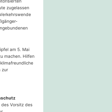
torisierten
eute zugelassen
d Verkehrswende
ußgänger-
nengebundenen
ipfel am 5. Mai
zu machen. Hilfen
 klimafreundliche
 zur
aschutz
 des Vorsitz des
ur