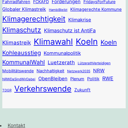
Forderungen
Fahrradfahren
FCKAFD
FridaysForFuture
Globaler Klimastreik
Klimagerechte Kommune
HambiBleibt
Klimagerechtigkeit
Klimakrise
Klimaschutz
Klimaschutz ist AntiFa
Klimawahl
Koeln
Koeln
Klimastreik
Kohleausstieg
Kommunalpolitik
KommunalWahl
Luetzerath
LützerathVerteidigen
NRW
Mobilitätswende
Nachhaltigkeit
Netzwerk2035
RWE
ObenBleiben
Plenum
Politik
NRWDaSindWirDabei
Verkehrswende
Zukunft
TDGR
Kontakt