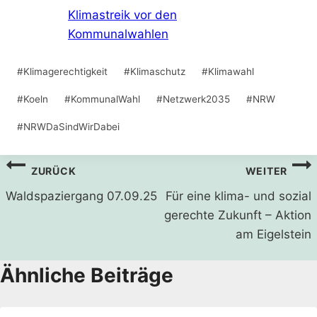
Klimastreik vor den
Kommunalwahlen
Schlagworte:
#
Klimagerechtigkeit
#
Klimaschutz
#
Klimawahl
#
Koeln
#
KommunalWahl
#
Netzwerk2035
#
NRW
#
NRWDaSindWirDabei
Beitragsnavigation
ZURÜCK
WEITER
Waldspaziergang 07.09.25
Für eine klima- und sozial
gerechte Zukunft – Aktion
am Eigelstein
Ähnliche Beiträge