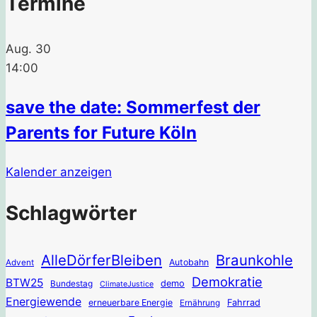
Termine
Aug.
30
14:00
save the date: Sommerfest der
Parents for Future Köln
Kalender anzeigen
Schlagwörter
AlleDörferBleiben
Braunkohle
Autobahn
Advent
Demokratie
BTW25
Bundestag
demo
ClimateJustice
Energiewende
erneuerbare Energie
Fahrrad
Ernährung